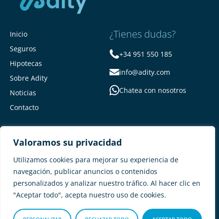
¿Tienes dudas?
Inicio
Seguros
+34 951 550 185
Hipotecas
info@adity.com
Sobre Adity
Chatea con nosotros
Noticias
Contacto
Valoramos su privacidad
Utilizamos cookies para mejorar su experiencia de
navegación, publicar anuncios o contenidos
personalizados y analizar nuestro tráfico. Al hacer clic en
Adity Seguros –
Mapa del Sitio –
"Aceptar todo", acepta nuestro uso de cookies.
Términos y condiciones –
Política de privacidad –
Cookies