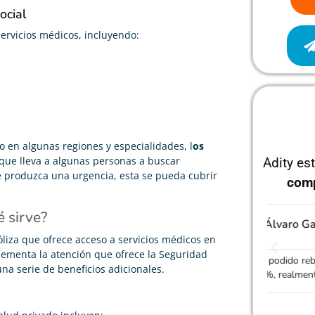
ocial
ervicios médicos, incluyendo:
ro en algunas regiones y especialidades, l
os
o que lleva a algunas personas a buscar
Adity es
se produzca una urgencia, esta se pueda cubrir
com
 sirve?
Álvaro García





liza que ofrece acceso a servicios médicos en
plementa la atención que ofrece la Seguridad
He podido rebajar el precio de mi seguro de vida un
Gracias
na serie de beneficios adicionales.
70%, realmente cumple con lo que dicen
mucho m