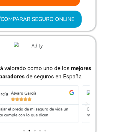
COMPARAR SEGURO ONLINE
tá valorado como uno de los
mejores
paradores
de seguros en España
Jorge Pérez
Is






 Adity por ayudarme a conseguir un seguro
Muy buen trato, es
ás barato que el anterior
mi seguro. Servic