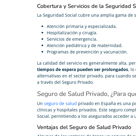
Cobertura y Servicios de la Seguridad S
La Seguridad Social cubre una amplia gama de s
Atención primaria y especializada.
Hospitalización y cirugía.
Servicios de emergencia.
Atención pediátrica y de maternidad.
Programas de prevención y vacunación.
La calidad del servicio es generalmente alta, pe
tiempos de espera pueden ser prolongados
, l
alternativas en el sector privado, para cuando 
a través del Seguro Privado.
Seguro de Salud Privado, ¿Para qué
Carolina Garcés





Un
seguro de salud
privado en España es una pó
clínicas y hospitales privados. Este seguro com
Me he pasado de mi antigua compañía y ahora pago
Social, permitiendo a los asegurados acceder a u
200€ menos en mi seguro de vida
Ventajas del Seguro de Salud Privado