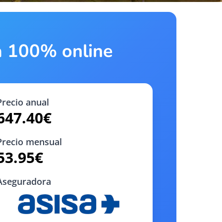
ta 100% online
Precio anual
647.40
€
Precio mensual
53.95
€
Aseguradora