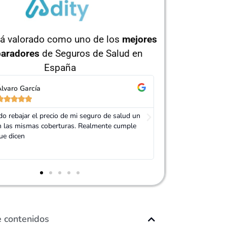
tá valorado como uno de los
mejores
aradore
s
de Seguros de Salud en
España
sabel Ruíz
Jorge Pére










e de Adity me ofreció varios presupuestos de
Muy buen trato, es
es Aseguradoras y se dejó la piel para que
mi seguro. Servic
ase un seguro de salud que me convenciera.
e contenidos