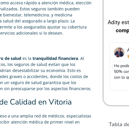
 como acceso rápido a atención médica, elección
onalizados. Estos seguros también pueden
e bienestar, telemedicina, y medicina
a salud del asegurado a largo plazo. La
Adity es
permite a los asegurados ajustar su cobertura
comp
rvicios adicionales si lo desean.
Álvaro García
I





ro de salud
es la
tranquilidad financiera
. Al
cos, los seguros de salud evitan que los
He podido rebajar el precio de mi seguro de salud un
El agent
drían desestabilizar su economía. Esto es
50% con las mismas coberturas. Realmente cumple
diferent
des graves o accidentes, donde los costos de
con lo que dicen
encontr
n un seguro de salud garantiza que los
¡Chapó!
 sin preocuparse por los aspectos financieros.
e Calidad en Vitoria
ceso a una amplia red de médicos, especialistas
recibir atención médica de primer nivel en
Tabla d