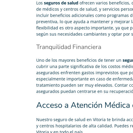
Los
seguros de salud
ofrecen varios beneficios,
de médicos y centros de salud, y servicios pers
incluir beneficios adicionales como programas d
preventiva, lo que ayuda a mantener y mejorar l
flexibilidad es otro aspecto importante, ya que 
según sus necesidades cambiantes y optar por se
Tranquilidad Financiera
Carolina Garcés





Uno de los mayores beneficios de tener un
segu
cubrir una parte significativa de los costos médi
Gracias Adity por ayudarme a conseguir mi seguro de
asegurados enfrenten gastos imprevistos que po
salud. Sobre todo a Jaime, el agente que me atendió,
especialmente importante en caso de enfermeda
fue muy agradable y atento.
tratamiento pueden ser muy elevados. Contar co
asegurados puedan centrarse en su recuperación
Acceso a Atención Médica d
Nuestro seguro de salud en Vitoria te brinda ac
y centros hospitalarios de alta calidad. Puedes 
Vitoria y en todo el país.