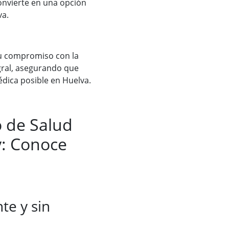
convierte en una opción
a​.
u compromiso con la
egral, asegurando que
dica posible en Huelva.
o de Salud
y: Conoce
te y sin