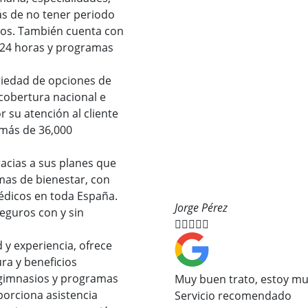
ás de no tener periodo
dos. También cuenta con
as 24 horas y programas
riedad de opciones de
cobertura nacional e
r su atención al cliente
 más de 36,000
acias a sus planes que
mas de bienestar, con
édicos en toda España.
Jorge Pérez
eguros con y sin





 y experiencia, ofrece
ra y beneficios
 gimnasios y programas
Muy buen trato, estoy mu
porciona asistencia
Servicio recomendado