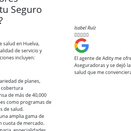
tu Seguro
?
Isabel Ruíz





e salud en Huelva,
lidad de servicio y
ciones incluyen:
El agente de Adity me ofr
Aseguradoras y se dejó l
salud que me convenciera
ariedad de planes,
 cobertura
ensa de más de 40,000
nales como programas de
 de salud​.
 una amplia gama de
en cuota de mercado.
maria, especialidades,