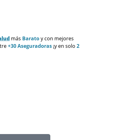
alud
más
Barato
y con mejores
ntre
+30 Aseguradoras
¡y en solo
2