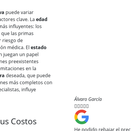
va
puede variar
ctores clave. La
edad
más influyentes: los
 que las primas
 riesgo de
ión médica. El
estado
 juegan un papel
nes preexistentes
imitaciones en la
ra
deseada, que puede
lanes más completos con
cialistas, influye
Álvaro García





Sus Costos
He podido rebajar el prec