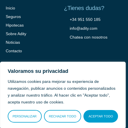
¿Tienes dudas?
Inicio
Seguros
+34 951 550 185
Hipotecas
info@adity.com
Sobre Adity
Chatea con nosotros
Noticias
Contacto
Valoramos su privacidad
Utilizamos cookies para mejorar su experiencia de
navegación, publicar anuncios o contenidos personalizados
y analizar nuestro tráfico. Al hacer clic en "Aceptar todo",
Adity Seguros –
Mapa del Sitio –
Términos y condiciones –
acepta nuestro uso de cookies.
Política de privacidad –
Cookies
PERSONALIZAR
RECHAZAR TODO
ACEPTAR TODO