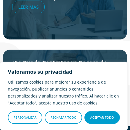
LEER MÁS
¿Se Puede Contratar un Seguro de
Salud sin Carencias?
Valoramos su privacidad
LEER MÁS
Utilizamos cookies para mejorar su experiencia de
navegación, publicar anuncios o contenidos
personalizados y analizar nuestro tráfico. Al hacer clic en
"Aceptar todo", acepta nuestro uso de cookies.
PERSONALIZAR
RECHAZAR TODO
ACEPTAR TODO