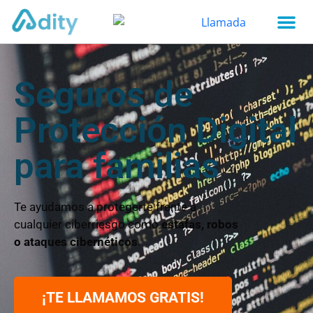
Seguros de
Protección Digital
para familias
Te ayudamos a protegerte frente a
cualquier ciberriesgo como
estafas, robos
o ataques cibernéticos
.
¡TE LLAMAMOS GRATIS!