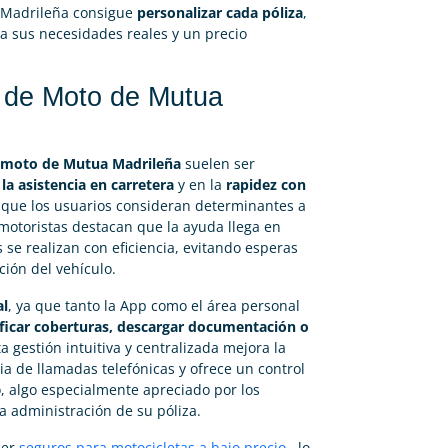
a Madrileña consigue
personalizar cada póliza
,
a sus necesidades reales y un precio
o de Moto de Mutua
 moto de Mutua Madrileña
suelen ser
 la asistencia en carretera
y en la
rapidez con
 que los usuarios consideran determinantes a
motoristas destacan que la ayuda llega en
 se realizan con eficiencia, evitando esperas
ción del vehículo.
al
, ya que tanto la App como el área personal
ificar coberturas, descargar documentación o
 gestión intuitiva y centralizada mejora la
 de llamadas telefónicas y ofrece un control
o, algo especialmente apreciado por los
 administración de su póliza.
cer
seguros para motocicletas a bajo precio
, lo