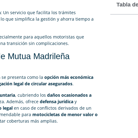
Tabla d
a
: Un servicio que facilita los trámites
o que simplifica la gestión y ahorra tiempo a
ecialmente para aquellos motoristas que
a transición sin complicaciones.
de Mutua Madrileña
a
se presenta como la
opción más económica
gación legal de circular asegurados
.
luntaria
, cubriendo los
daños ocasionados a
liza. Además, ofrece
defensa jurídica
y
 legal
en caso de conflictos derivados de un
comendable para
motocicletas de menor valor o
atar coberturas más amplias.