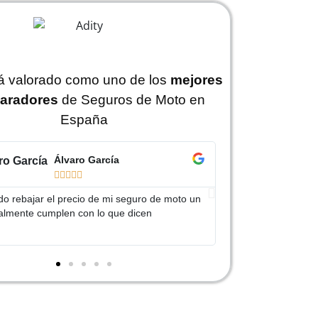
tá valorado como uno de los
mejores
aradores
de Seguros de Moto en
España
Jorge Pérez
I






 Adity por ayudarme a conseguir un seguro
Muy buen trato, es
ás barato que el anterior
mi seguro. Servici
recomendable