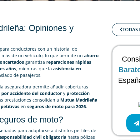
rileña: Opiniones y
TODAS 
para conductores con un historial de
n más de un vehículo, lo que permite un
ahorro
Consi
 concertados
garantiza
reparaciones rápidas
res años
, mientras que la
asistencia en
Barat
aslado de pasajeros.
España
 la aseguradora permite añadir coberturas
 por accidente del conductor
y
protección
tas prestaciones consolidan a
Mutua Madrileña
petitivas
en
seguros de moto para 2026
.
seguros de moto?
eñados para adaptarse a distintos perfiles de
esponsabilidad civil obligatoria
hasta pólizas