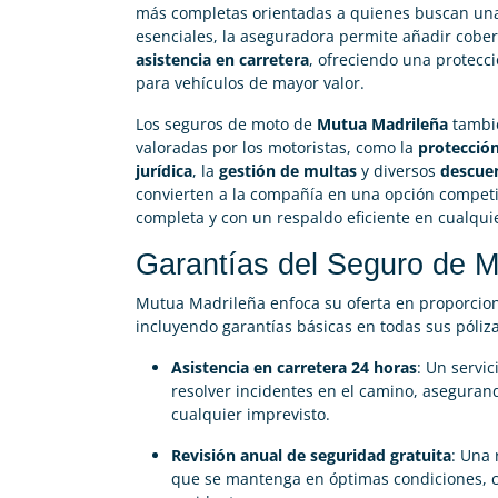
más completas orientadas a quienes buscan una
esenciales, la aseguradora permite añadir cob
asistencia en carretera
, ofreciendo una protecc
para vehículos de mayor valor.
Los seguros de moto de
Mutua Madrileña
tambié
valoradas por los motoristas, como la
protecció
jurídica
, la
gestión de multas
y diversos
descuen
convierten a la compañía en una opción competit
completa y con un respaldo eficiente en cualquie
Carolina Garcés
Garantías del Seguro de M





Mutua Madrileña enfoca su oferta en proporciona
Me he pasado de mi antigua compañía y ahora pago
incluyendo garantías básicas en todas sus póliza
200€ menos en mi seguro de moto y me han
gestionado la baja del anterior gratis, muy satisfecha.
Asistencia en carretera 24 horas
: Un servi
resolver incidentes en el camino, aseguran
cualquier imprevisto.
Revisión anual de seguridad gratuita
: Una 
que se mantenga en óptimas condiciones, c