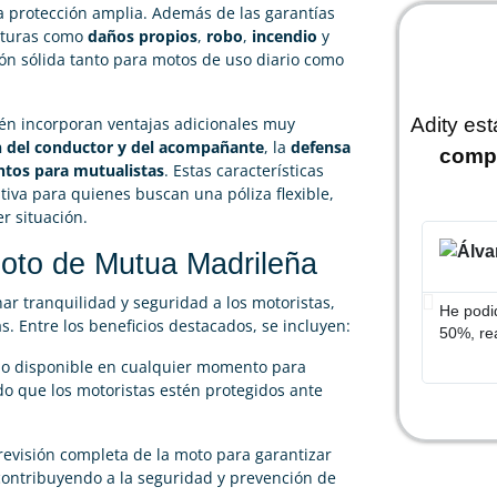
 protección amplia. Además de las garantías
erturas como
daños propios
,
robo
,
incendio
y
ión sólida tanto para motos de uso diario como
Adity es
n incorporan ventajas adicionales muy
n del conductor y del acompañante
, la
defensa
comp
tos para mutualistas
. Estas características
iva para quienes buscan una póliza flexible,
r situación.
Álvaro García
oto de Mutua Madrileña





r tranquilidad y seguridad a los motoristas,
He podido rebajar el precio de mi seguro de moto un
Gracias
s. Entre los beneficios destacados, se incluyen:
50%, realmente cumplen con lo que dicen
mucho m
cio disponible en cualquier momento para
do que los motoristas estén protegidos ante
revisión completa de la moto para garantizar
ontribuyendo a la seguridad y prevención de