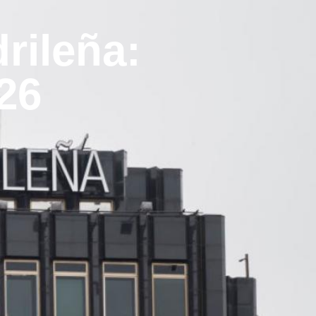
rileña:
26