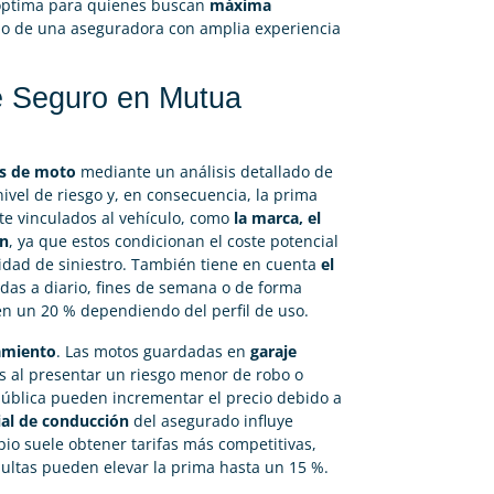
n óptima para quienes buscan
máxima
ldo de una aseguradora con amplia experiencia
e Seguro en Mutua
os de moto
mediante un análisis detallado de
nivel de riesgo y, en consecuencia, la prima
te vinculados al vehículo, como
la marca, el
ón
, ya que estos condicionan el coste potencial
ilidad de siniestro. También tiene en cuenta
el
adas a diario, fines de semana o de forma
 en un 20 % dependiendo del perfil de uso.
camiento
. Las motos guardadas en
garaje
s al presentar un riesgo menor de robo o
pública pueden incrementar el precio debido a
rial de conducción
del asegurado influye
io suele obtener tarifas más competitivas,
ultas pueden elevar la prima hasta un 15 %.