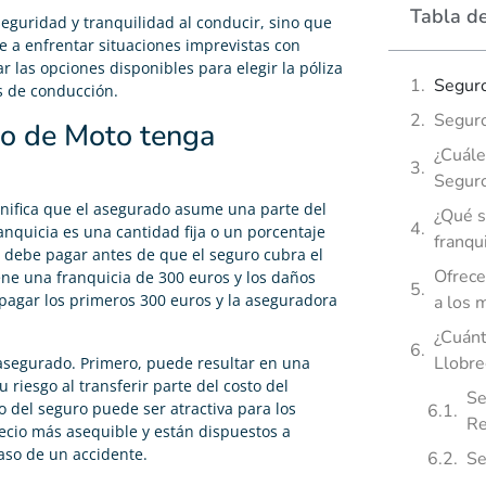
Tabla d
eguridad y tranquilidad al conducir, sino que
 a enfrentar situaciones imprevistas con
r las opciones disponibles para elegir la póliza
Seguro
s de conducción.
Seguro
ro de Moto tenga
¿Cuále
Segur
ignifica que el asegurado asume una parte del
¿Qué s
ranquicia es una cantidad fija o un porcentaje
franqu
o debe pagar antes de que el seguro cubra el
Ofrece
iene una franquicia de 300 euros y los daños
pagar los primeros 300 euros y la aseguradora
a los 
¿Cuánt
Llobre
 asegurado. Primero, puede resultar en una
riesgo al transferir parte del costo del
Se
to del seguro puede ser atractiva para los
Re
cio más asequible y están dispuestos a
caso de un accidente.
Se