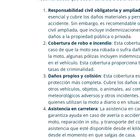
Responsabilidad civil obligatoria y amplia
esencial y cubre los daños materiales y pe
accidente. Sin embargo, es recomendable o
civil ampliada, que incluye indemnizaciones
daños a la propiedad pública o privada.
Cobertura de robo e incendio
: Esta cobert
caso de que la moto sea robada o sufra dañ
la moto, algunas pólizas incluyen indemniza
en el vehículo. Esta cobertura proporciona 
tasas de criminalidad.
Carolina Garcés
Daños propios y colisión
: Esta cobertura 





protección más completa. Cubre los daños c
Me he pasado de mi antigua compañía y ahora pago
otros vehículos, objetos, o animales, así 
200€ menos en mi seguro de moto y me han
meteorológicos adversos y otros incidentes.
gestionado la baja del anterior gratis, muy satisfecha.
quienes utilizan la moto a diario o en situac
Asistencia en carretera
: La asistencia en 
garantiza ayuda en caso de avería o acciden
moto, reparación in situ, y transporte del c
asistencia que esté disponible desde el kil
desde el momento en que salgas de casa.