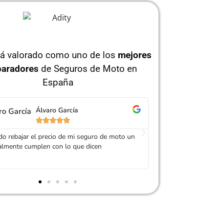
tá valorado como uno de los
mejores
aradores
de Seguros de Moto en
España
Jorge Pérez
Is






 Adity por ayudarme a conseguir un seguro
Muy buen trato, es
ás barato que el anterior
mi seguro. Servici
recomendable