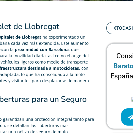
let de Llobregat
TODAS 
pitalet de Llobregat
ha experimentado un
urbana cada vez más extendida. Este aumento
tacan la
proximidad con Barcelona
, que
Cons
ara la movilidad diaria, así como el auge del
 vehículos ligeros como medio de transporte
Barat
fraestructura destinada a motocicletas
, con
 adaptada, lo que ha consolidado a la moto
España
ntes y visitantes para desplazarse de manera
oberturas para un Seguro
o
garantizan una protección integral tanto para
ión, se detallan las coberturas más
tar una póliza de seguro de moto.