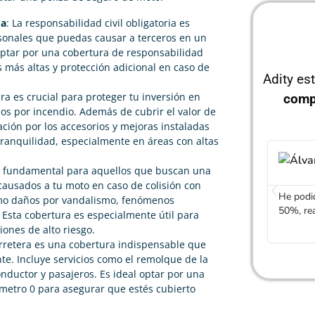
da
: La responsabilidad civil obligatoria es
rsonales que puedas causar a terceros en un
ptar por una cobertura de responsabilidad
 más altas y protección adicional en caso de
Adity es
ura es crucial para proteger tu inversión en
comp
os por incendio. Además de cubrir el valor de
ción por los accesorios y mejoras instaladas
tranquilidad, especialmente en áreas con altas
Álvaro García
es fundamental para aquellos que buscan una





ausados a tu moto en caso de colisión con
He podido rebajar el precio de mi seguro de moto un
Gracias
como daños por vandalismo, fenómenos
50%, realmente cumplen con lo que dicen
mucho m
 Esta cobertura es especialmente útil para
iones de alto riesgo.
carretera es una cobertura indispensable que
te. Incluye servicios como el remolque de la
onductor y pasajeros. Es ideal optar por una
ómetro 0 para asegurar que estés cubierto