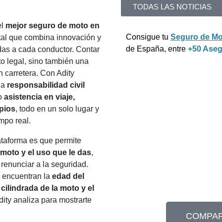
TODAS LAS NOTICIAS
el
mejor seguro de moto en
Consigue tu
Seguro de Mo
ital que combina innovación y
de España, entre
+50 Ase
das a cada conductor. Contar
o legal, sino también una
n carretera. Con Adity
la
responsabilidad civil
mo
asistencia en viaje,
pios
, todo en un solo lugar y
mpo real.
ataforma es que permite
e moto y el uso que le das
,
renunciar a la seguridad.
e encuentran la
edad del
a cilindrada de la moto y el
dity analiza para mostrarte
COMPAR