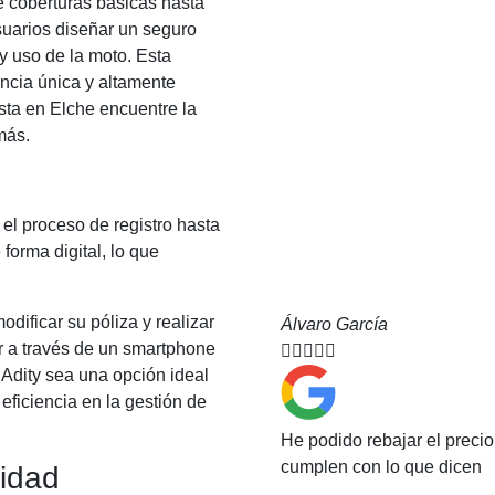
e coberturas básicas hasta
suarios diseñar un seguro
y uso de la moto. Esta
ncia única y altamente
ista en Elche encuentre la
más.
 el proceso de registro hasta
 forma digital, lo que
dificar su póliza y realizar
Álvaro García
 a través de un smartphone





Adity sea una opción ideal
eficiencia en la gestión de
He podido rebajar el preci
cumplen con lo que dicen
lidad