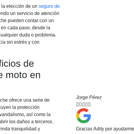
n la elección de un
seguro de
iendo un servicio de atención
Elche pueden contar con un
s en cada paso, desde la
 cualquier duda o problema.
ia sin estrés y con
icios de
de moto en
Jorge Pérez
che ofrece una serie de





luyen la protección
 vandalismo, así como la
brir los daños a terceros.
inda tranquilidad y
Gracias Adity por ayudarm