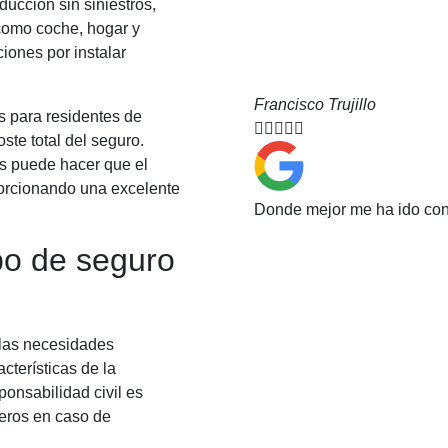
ucción sin siniestros,
como coche, hogar y
iones por instalar
Francisco Trujillo
s para residentes de





ste total del seguro.
s puede hacer que el
orcionando una excelente
Donde mejor me ha ido con
po de seguro
las necesidades
cterísticas de la
onsabilidad civil es
ceros en caso de