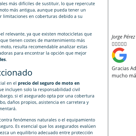
les más difíciles de sustituir, lo que repercute
 moto más antigua, aunque pueda tener un
 limitaciones en coberturas debido a su
l relevante, ya que existen motocicletas que
Jorge Pérez
 que tienen costes de mantenimiento más





e moto, resulta recomendable analizar estas
radoras para encontrar la opción que mejor
les
.
Gracias Ad
ccionado
mucho más
cial en el
precio del seguro de moto en
ue incluyen solo la responsabilidad civil
mbargo, si el asegurado opta por una cobertura
o, daños propios, asistencia en carretera y
umentará.
 contra fenómenos naturales o el equipamiento
seguro. Es esencial que los asegurados evalúen
rezca un equilibrio adecuado entre protección