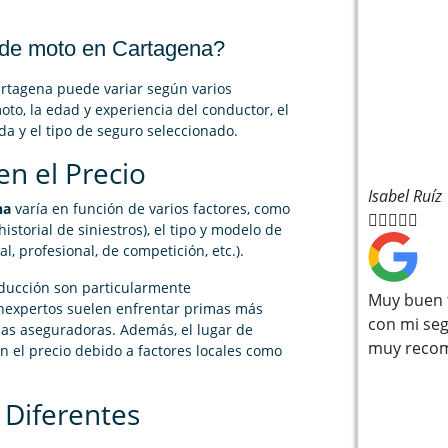
 de moto en Cartagena?
rtagena puede variar según varios
oto, la edad y experiencia del conductor, el
da y el tipo de seguro seleccionado.
en el Precio
Isabel Ruíz
na
varía en función de varios factores, como





historial de siniestros), el tipo y modelo de
al, profesional, de competición, etc.).
nducción son particularmente
Muy buen t
inexpertos suelen enfrentar primas más
con mi seg
 las aseguradoras. Además, el lugar de
muy reco
n el precio debido a factores locales como
 Diferentes