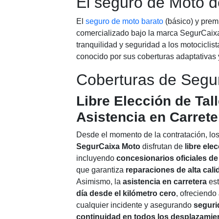
El seguro de Moto d
El
seguro de moto barato
(básico) y prem
comercializado bajo la marca SegurCaixa
tranquilidad y seguridad a los motociclis
conocido por sus coberturas adaptativas y
Coberturas de Segu
Libre Elección de Tall
Asistencia en Carrete
Desde el momento de la contratación, lo
SegurCaixa Moto
disfrutan de
libre elec
incluyendo
concesionarios oficiales d
que garantiza
reparaciones de alta cali
Asimismo, la
asistencia en carretera
est
día desde el kilómetro cero
, ofreciendo
cualquier incidente y asegurando
seguri
continuidad en todos los desplazamie