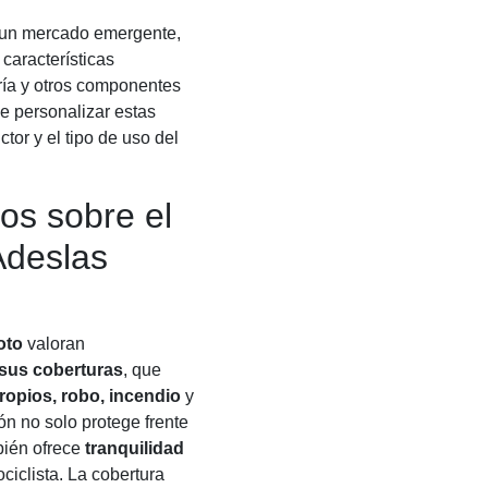
er un mercado emergente,
características
ería y otros componentes
 de personalizar estas
tor y el tipo de uso del
os sobre el
Adeslas
oto
valoran
 sus coberturas
, que
ropios, robo, incendio
y
ón no solo protege frente
bién ofrece
tranquilidad
ciclista. La cobertura