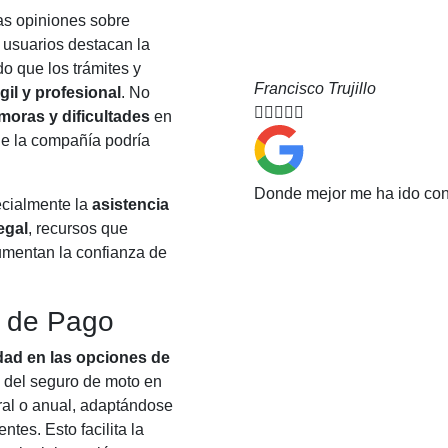
las opiniones sobre
 usuarios destacan la
do que los trámites y
Francisco Trujillo
gil y profesional
. No





moras y dificultades
en
que la compañía podría
Donde mejor me ha ido con
ecialmente la
asistencia
egal
, recursos que
mentan la confianza de
s de Pago
lidad en las opciones de
o del seguro de moto en
ral o anual, adaptándose
tes. Esto facilita la