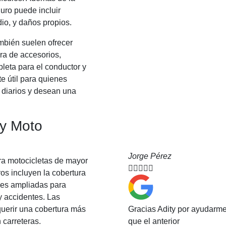
guro puede incluir
io, y daños propios.
mbién suelen ofrecer
ra de accesorios,
eta para el conductor y
e útil para quienes
 diarios y desean una
 y Moto
Jorge Pérez
a motocicletas de mayor





ros incluyen la cobertura
nes ampliadas para
y accidentes. Las
querir una cobertura más
Gracias Adity por ayudarm
 carreteras.
que el anterior