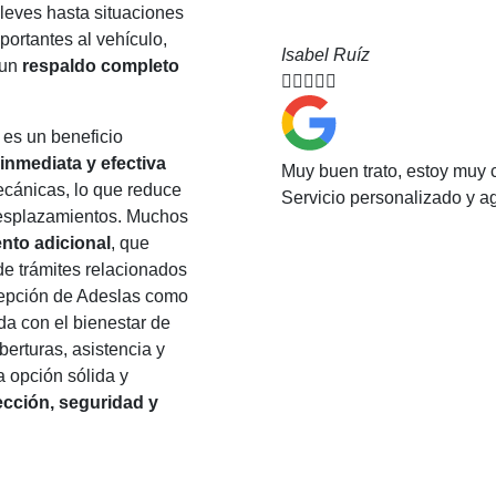
 leves hasta situaciones
ortantes al vehículo,
Isabel Ruíz
 un
respaldo completo





es un beneficio
inmediata y efectiva
Muy buen trato, estoy muy 
ecánicas, lo que reduce
Servicio personalizado y 
 desplazamientos. Muchos
nto adicional
, que
 de trámites relacionados
rcepción de Adeslas como
a con el bienestar de
erturas, asistencia y
a opción sólida y
ección, seguridad y