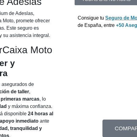
e Adeslas
ium de Adeslas,
Consigue tu
Seguro de Mo
 Moto, promete ofrecer
de España, entre
+50 Ase
tas. Este seguro es
 su asistencia integral.
rCaixa Moto
er y
ra
s asegurados de
ción de taller
,
e primeras marcas
, lo
dad
y máxima confianza.
á disponible
24 horas al
apoyo inmediato
ante
COMPAR
dad, tranquilidad y
ntos
.