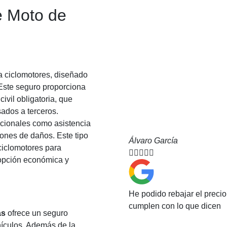
e Moto de
a ciclomotores, diseñado
 Este seguro proporciona
ivil obligatoria, que
ados a terceros.
cionales como asistencia
iones de daños. Este tipo
Álvaro García
ciclomotores para





opción económica y
He podido rebajar el preci
cumplen con lo que dicen
as
ofrece un seguro
ículos. Además de la