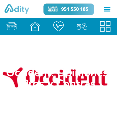
Seguro de Mascotas
Occident: Opiniones,
Pros y Contras
Seguros de Perros
23 de enero de 2026