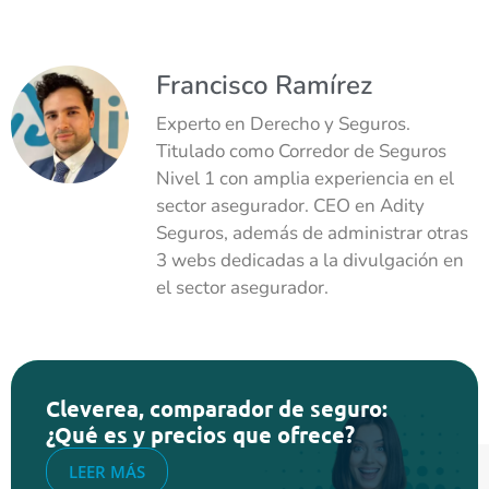
Francisco Ramírez
Experto en Derecho y Seguros.
Titulado como Corredor de Seguros
Nivel 1 con amplia experiencia en el
sector asegurador. CEO en Adity
Seguros, además de administrar otras
3 webs dedicadas a la divulgación en
el sector asegurador.
Cleverea, comparador de seguro:
¿Qué es y precios que ofrece?
LEER MÁS