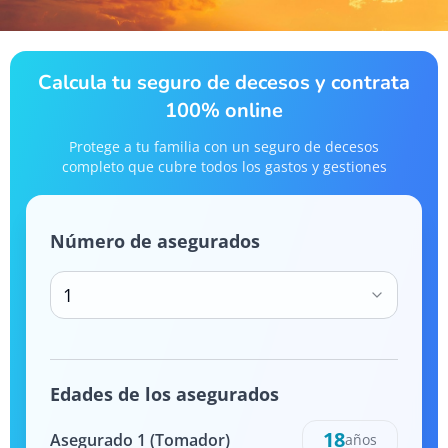
Calcula tu seguro de decesos y contrata
100% online
Protege a tu familia con un seguro de decesos
completo que cubre todos los gastos y gestiones
Número de asegurados
1
Edades de los asegurados
18
Asegurado
1
(Tomador)
años