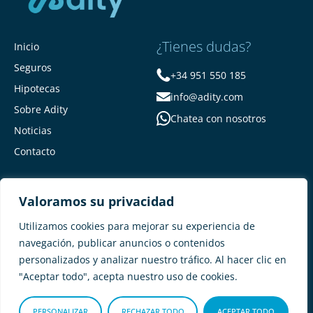
¿Tienes dudas?
Inicio
Seguros
+34 951 550 185
Hipotecas
info@adity.com
Sobre Adity
Chatea con nosotros
Noticias
Contacto
Valoramos su privacidad
Utilizamos cookies para mejorar su experiencia de
navegación, publicar anuncios o contenidos
personalizados y analizar nuestro tráfico. Al hacer clic en
Adity Seguros –
Mapa del Sitio –
"Aceptar todo", acepta nuestro uso de cookies.
Términos y condiciones –
Política de privacidad –
Cookies
PERSONALIZAR
RECHAZAR TODO
ACEPTAR TODO