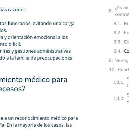
¿Es ne
ias razones:
contra
tos funerarios, evitando una carga
Re
dos.
Ex
a y orientación emocional a los
Co
o difícil.
ámites y gestiones administrativas
Co
ndo a la familia de preocupaciones
Ventaj
Conc
imiento médico para
S
C
ecesos?
S
c
se a un reconocimiento médico para
a. En la mayoría de los casos, las