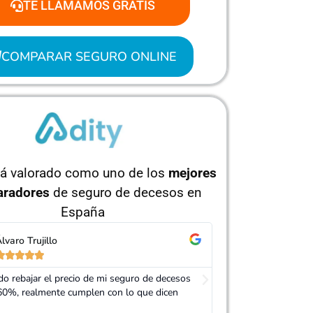
TE LLAMAMOS GRATIS
COMPARAR SEGURO ONLINE
tá valorado como uno de los
mejores
radores
de seguro de decesos en
España
orge Pérez
Isabel Ruíz










 Adity por ayudarme a conseguir un seguro
Muy buen trato, es
ás barato que el anterior
mi seguro. Servici
recomendable