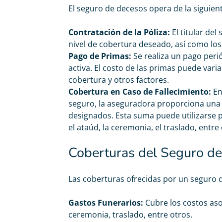
El seguro de decesos opera de la siguie
Contratación de la Póliza:
El titular del
nivel de cobertura deseado, así como los
Pago de Primas:
Se realiza un pago peri
activa. El costo de las primas puede variar
cobertura y otros factores.
Cobertura en Caso de Fallecimiento:
En 
seguro, la aseguradora proporciona una 
designados. Esta suma puede utilizarse p
el ataúd, la ceremonia, el traslado, entre 
Coberturas del Seguro d
Carolina Garcés
Las coberturas ofrecidas por un seguro 





Me he pasado de mi antigua compañía y ahora pago
Gastos Funerarios:
Cubre los costos aso
50€ menos en mi seguro de decesos y con coberturas
ceremonia, traslado, entre otros.
que se disfrutan en vida. Recomendable 100%