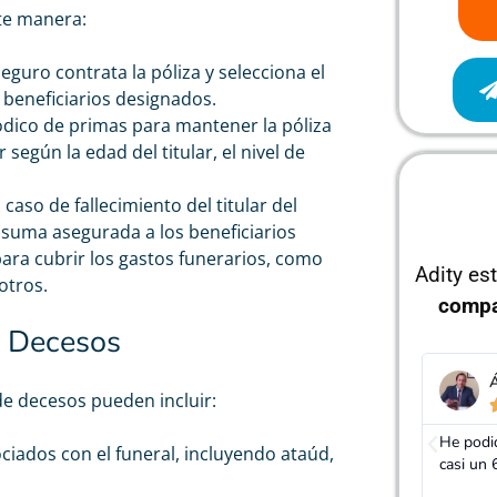
nte manera:
 seguro contrata la póliza y selecciona el
 beneficiarios designados.
ódico de primas para mantener la póliza
 según la edad del titular, el nivel de
caso de fallecimiento del titular del
suma asegurada a los beneficiarios
ara cubrir los gastos funerarios, como
Adity es
otros.
compa
e Decesos
Álvaro Trujillo
J
de decesos pueden incluir:





He podido rebajar el precio de mi seguro de decesos
Gracias
ciados con el funeral, incluyendo ataúd,
casi un 60%, realmente cumplen con lo que dicen
mucho m