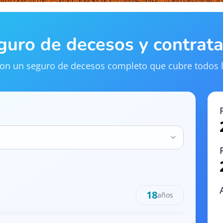
eguro de decesos y contrat
 con un seguro de decesos completo que cubre todos l
18
años