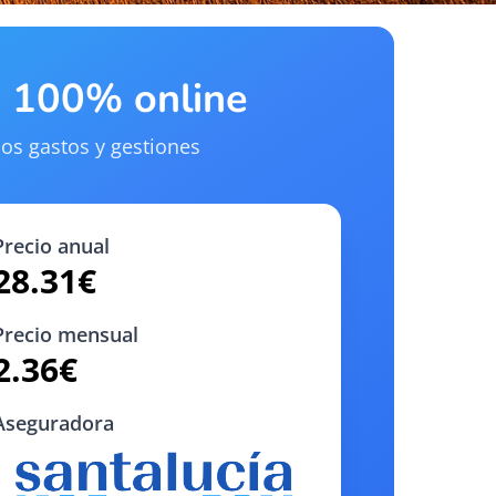
a 100% online
os gastos y gestiones
Precio anual
28.31
€
Precio mensual
2.36
€
Aseguradora