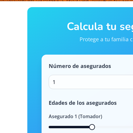
Calcula tu s
Protege a tu familia
Número de asegurados
1
Edades de los asegurados
Asegurado
1
(Tomador)