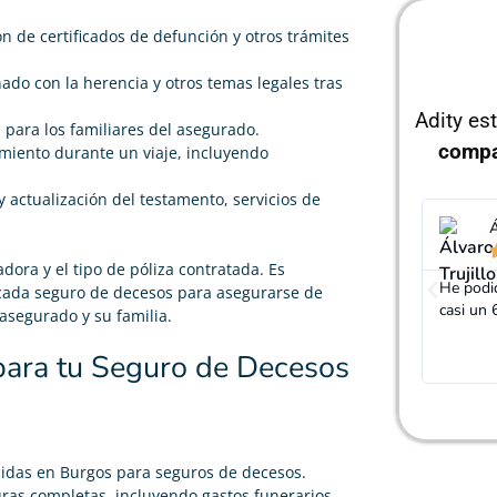
ón de certificados de defunción y otros trámites
nado con la herencia y otros temas legales tras
Adity es
 para los familiares del asegurado.
compa
imiento durante un viaje, incluyendo
y actualización del testamento, servicios de
Álvaro Trujillo
J





ora y el tipo de póliza contratada. Es
He podido rebajar el precio de mi seguro de decesos
Gracias
 cada seguro de decesos para asegurarse de
casi un 60%, realmente cumplen con lo que dicen
mucho m
asegurado y su familia.
para tu Seguro de Decesos
idas en Burgos para seguros de decesos.
ras completas, incluyendo gastos funerarios,