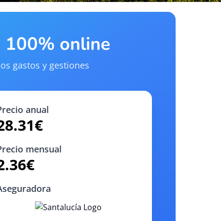
a 100% online
os gastos y gestiones
Precio anual
28.31
€
Precio mensual
2.36
€
Aseguradora