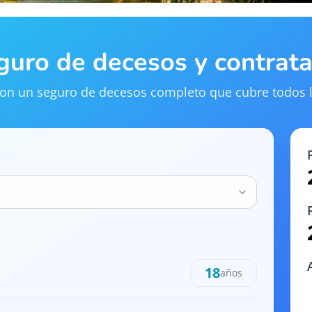
eguro de decesos y contrat
 con un seguro de decesos completo que cubre todos l
18
años