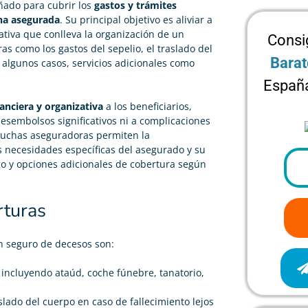
ñado para cubrir los
gastos y trámites
ona asegurada
. Su principal objetivo es aliviar a
ativa que conlleva la organización de un
Consi
ras como los gastos del sepelio, el traslado del
Barat
n algunos casos, servicios adicionales como
España
nanciera y organizativa
a los beneficiarios,
sembolsos significativos ni a complicaciones
uchas aseguradoras permiten la
as necesidades específicas del asegurado y su
go y opciones adicionales de cobertura según
rturas
un seguro de decesos son:
, incluyendo ataúd, coche fúnebre, tanatorio,
aslado del cuerpo en caso de fallecimiento lejos