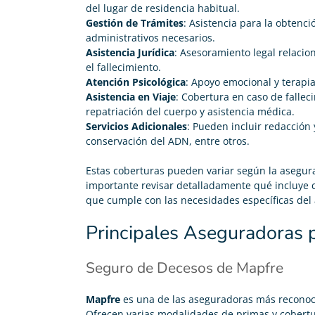
del lugar de residencia habitual.
Gestión de Trámites
: Asistencia para la obtenci
administrativos necesarios.
Asistencia Jurídica
: Asesoramiento legal relacio
el fallecimiento.
Atención Psicológica
: Apoyo emocional y terapia
Asistencia en Viaje
: Cobertura en caso de fallec
repatriación del cuerpo y asistencia médica.
Servicios Adicionales
: Pueden incluir redacción 
conservación del ADN, entre otros.
Carolina Garcés





Estas coberturas pueden variar según la asegurad
Me he pasado de mi antigua compañía y ahora pago
importante revisar detalladamente qué incluye
50€ menos en mi seguro de decesos y con coberturas
que cumple con las necesidades específicas del 
que se disfrutan en vida. Recomendable 100%
Principales Aseguradoras 
Seguro de Decesos de Mapfre
Mapfre
es una de las aseguradoras más reconoc
Ofrecen varias modalidades de primas y cobertu