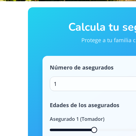
Calcula tu s
Protege a tu familia
Número de asegurados
1
Edades de los asegurados
Asegurado
1
(Tomador)