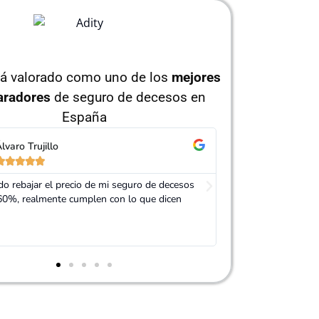
tá valorado como uno de los
mejores
radores
de seguro de decesos en
España
orge Pérez
Isabel Ruíz










 Adity por ayudarme a conseguir un seguro
Muy buen trato, es
ás barato que el anterior
mi seguro. Servici
recomendable