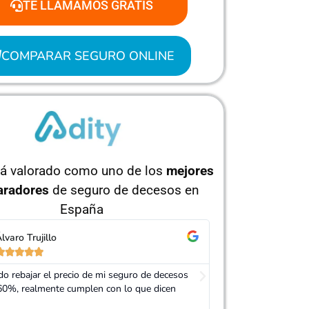
TE LLAMAMOS GRATIS
COMPARAR SEGURO ONLINE
tá valorado como uno de los
mejores
radores
de seguro de decesos en
España
orge Pérez
Isabel Ruíz










 Adity por ayudarme a conseguir un seguro
Muy buen trato, es
ás barato que el anterior
mi seguro. Servici
recomendable