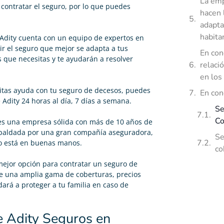
La emp
ontratar el seguro, por lo que puedes
hacen 
adapta
habita
 Adity cuenta con un equipo de expertos en
r el seguro que mejor se adapta a tus
En con
 que necesitas y te ayudarán a resolver
relaci
en los
sitas ayuda con tu seguro de decesos, puedes
En con
 Adity 24 horas al día, 7 días a semana.
Se
Co
 es una empresa sólida con más de 10 años de
respaldada por una gran compañía aseguradora,
Se
ro está en buenas manos.
co
 mejor opción para contratar un seguro de
e una amplia gama de coberturas, precios
dará a proteger a tu familia en caso de
de Adity Seguros en