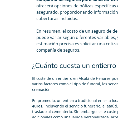
ofrecerá opciones de pólizas específicas
asegurado, proporcionando información d
coberturas incluidas.
En resumen, el costo de un seguro de de
puede variar según diferentes variables,
estimación precisa es solicitar una cotiz
compañía de seguros.
¿Cuánto cuesta un entierro
El
coste de un entierro
en Alcalá de Henares pu
varios factores como el tipo de funeral, los servi
cremación.
Carolina Garcés





En promedio, un entierro tradicional en esta loc
Me he pasado de mi antigua compañía y ahora pago
euros
, incluyendo el servicio funerario, el ataúd,
50€ menos en mi seguro de decesos y con coberturas
traslado al cementerio. Sin embargo, este coste
que se disfrutan en vida. Recomendable 100%
adicionales como una lápida personalizada, arre