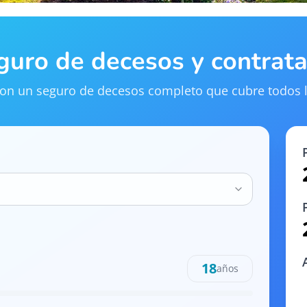
eguro de decesos y contrat
 con un seguro de decesos completo que cubre todos l
18
años