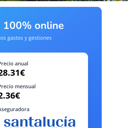
a 100% online
os gastos y gestiones
Precio anual
28.31
€
Precio mensual
2.36
€
Aseguradora