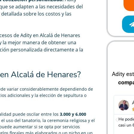
 que se adapten a las necesidades del
etallada sobre los costos y las
cesos de Adity en Alcalá de Henares
 y la mejor manera de obtener una
ación personalizada directamente a la
 en Alcalá de Henares?
Adity es
compa
ede variar considerablemente dependiendo de
cios adicionales y la elección de sepultura o
Álvaro Trujillo
J





alidad puede oscilar entre los
3.000 y 6.000
He podido rebajar el precio de mi seguro de decesos
Gracias
 el uso del tanatorio, la ceremonia religiosa y el
casi un 60%, realmente cumplen con lo que dicen
mucho m
 puede aumentar si se opta por servicios
glos florales más elaborados o un nicho en un