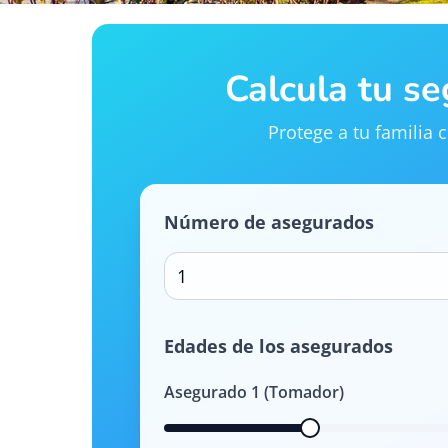
Calcula tu s
Protege a tu familia
Número de asegurados
1
Edades de los asegurados
Asegurado
1
(Tomador)