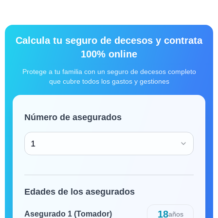
Calcula tu seguro de decesos y contrata
100% online
Protege a tu familia con un seguro de decesos completo
que cubre todos los gastos y gestiones
Número de asegurados
1
Edades de los asegurados
18
Asegurado
1
(Tomador)
años