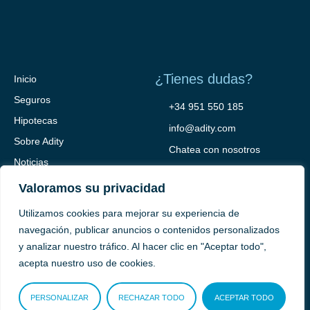
¿Tienes dudas?
Inicio
Seguros
+34 951 550 185
Hipotecas
info@adity.com
Sobre Adity
Chatea con nosotros
Noticias
Contacto
Valoramos su privacidad
Utilizamos cookies para mejorar su experiencia de
navegación, publicar anuncios o contenidos personalizados
y analizar nuestro tráfico. Al hacer clic en "Aceptar todo",
acepta nuestro uso de cookies.
PERSONALIZAR
RECHAZAR TODO
ACEPTAR TODO
Adity Seguros –
Mapa del Sitio –
Términos y condiciones –