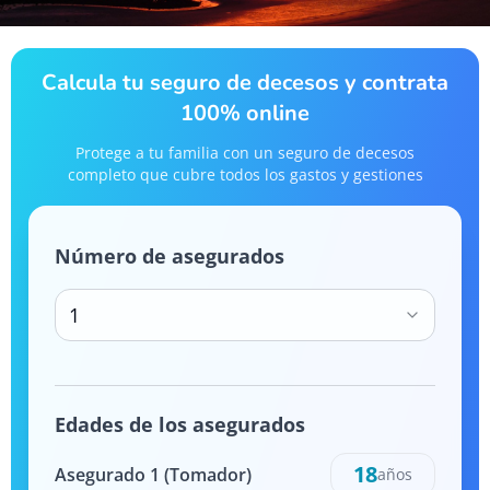
Calcula tu seguro de decesos y contrata
100% online
Protege a tu familia con un seguro de decesos
completo que cubre todos los gastos y gestiones
Número de asegurados
1
Edades de los asegurados
18
Asegurado
1
(Tomador)
años