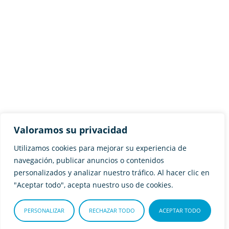
Inicio
Seguros
Hipotecas
Valoramos su privacidad
Sobre Adity
Utilizamos cookies para mejorar su experiencia de
Noticias
navegación, publicar anuncios o contenidos
Contacto
personalizados y analizar nuestro tráfico. Al hacer clic en
"Aceptar todo", acepta nuestro uso de cookies.
¿Tienes dudas?
PERSONALIZAR
RECHAZAR TODO
ACEPTAR TODO
+34 951 550 185