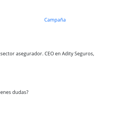
 sector asegurador. CEO en Adity Seguros,
ienes dudas?
+34 951 550 185
info@adity.es
Chatea con nosotros