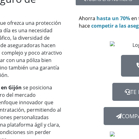
Ahorra
hasta un 70%
en
ue ofrezca una protección
hace
competir a las ase
 a día es una necesidad
fico, la diversidad de
ta de aseguradoras hacen
 complejo y poco atractivo
ar con una póliza bien
 sino también una garantía
ión.
 en Gijón
se posiciona
TE
tro del mercado
 enfoque innovador que
ntratación, permitiendo al
COMPA
iones personalizadas
a plataforma ágil y clara,
condiciones sin perder