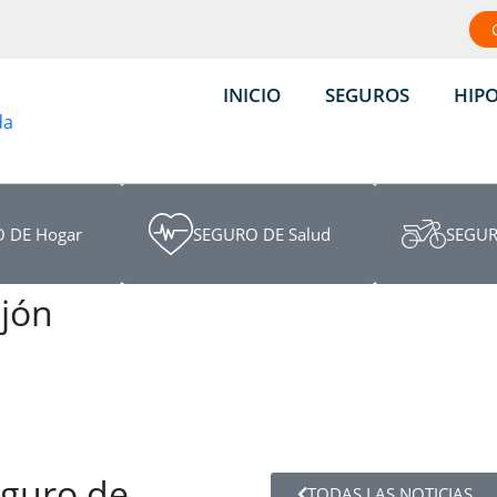
INICIO
SEGUROS
HIP
 DE Hogar
SEGURO DE Salud
SEGUR
jón
eguro de
TODAS LAS NOTICIAS