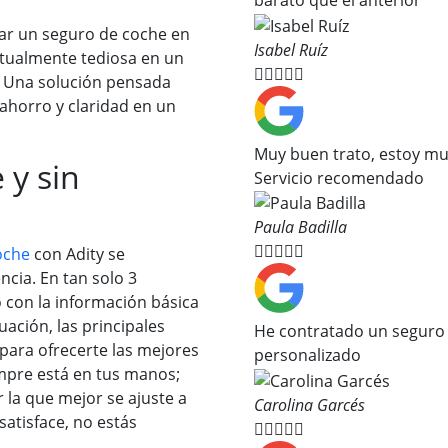
atar un seguro de coche en
Isabel Ruíz
itualmente tediosa en un





e. Una solución pensada
ahorro y claridad en un
Muy buen trato, estoy mu
 y sin
Servicio recomendado
Paula Badilla





oche
con Adity se
ncia. En tan solo 3
 con la información básica
uación, las principales
He contratado un seguro
para ofrecerte las mejores
personalizado
iempre está en tus manos;
 la que mejor se ajuste a
Carolina Garcés
satisface, no estás




