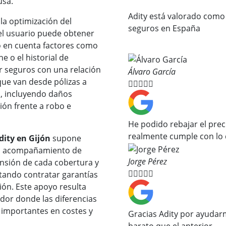
usa.
Adity está valorado como
 la optimización del
seguros en España
el usuario puede obtener
do en cuenta factores como
he o el historial de
r seguros con una relación
Álvaro García
que van desde pólizas a





, incluyendo daños
ión frente a robo e
He podido rebajar el prec
realmente cumple con lo 
dity en Gijón
supone
El acompañamiento de
Jorge Pérez
rensión de cada cobertura y





tando contratar garantías
ión. Este apoyo resulta
dor donde las diferencias
 importantes en costes y
Gracias Adity por ayuda
barato que el anterior