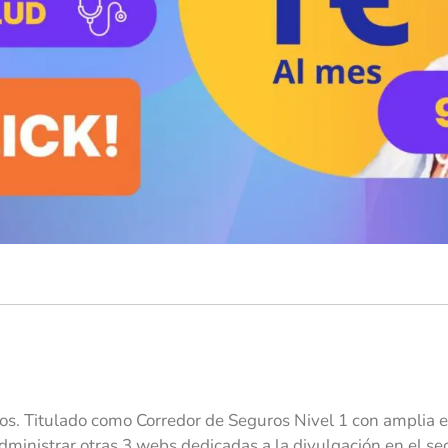
s. Titulado como Corredor de Seguros Nivel 1 con amplia e
ministrar otras 3 webs dedicadas a la divulgación en el se