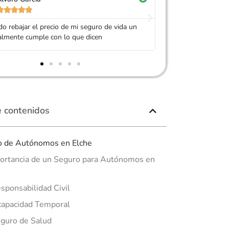










 Adity por ayudarme a conseguir un seguro
Muy buen trato, es
ás barato que el anterior
mi seguro. Servic
e contenidos
o de Autónomos en Elche
ortancia de un Seguro para Autónomos en
sponsabilidad Civil
capacidad Temporal
guro de Salud