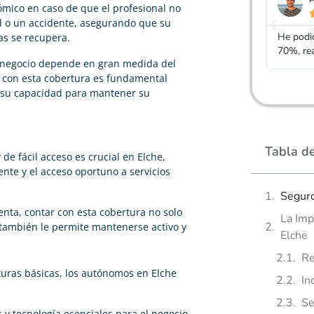
ómico en caso de que el profesional no





 o un accidente, asegurando que su
He podido rebajar el precio de mi seguro de vida un
Gracias
as se recupera.
70%, realmente cumple con lo que dicen
mucho m
l negocio depende en gran medida del
r con esta cobertura es fundamental
y su capacidad para mantener su
Tabla d
de fácil acceso es crucial en Elche,
nte y el acceso oportuno a servicios
Segur
nta, contar con esta cobertura no solo
La Imp
 también le permite mantenerse activo y
Elche
Re
uras básicas, los autónomos en Elche
In
Se
y tecnología esenciales para el negocio.