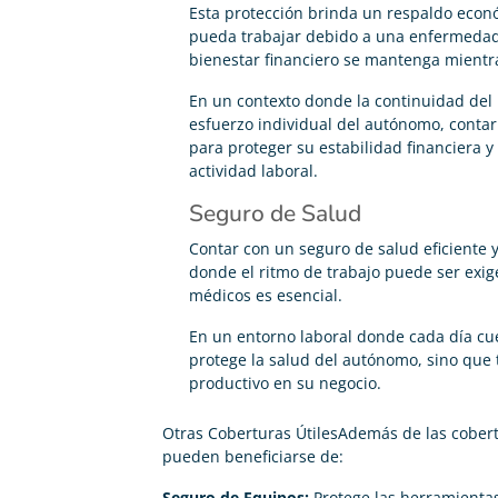
Esta protección brinda un respaldo econ





pueda trabajar debido a una enfermedad
Me he pasado de mi antigua compañía y ahora pago
bienestar financiero se mantenga mientr
200€ menos en mi seguro de vida
En un contexto donde la continuidad de
esfuerzo individual del autónomo, conta
para proteger su estabilidad financiera 
actividad laboral.
Seguro de Salud
Contar con un seguro de salud eficiente y 
donde el ritmo de trabajo puede ser exige
médicos es esencial.
En un entorno laboral donde cada día cue
protege la salud del autónomo, sino que
productivo en su negocio.
Otras Coberturas ÚtilesAdemás de las cobert
pueden beneficiarse de:
Seguro de Equipos:
Protege las herramientas 