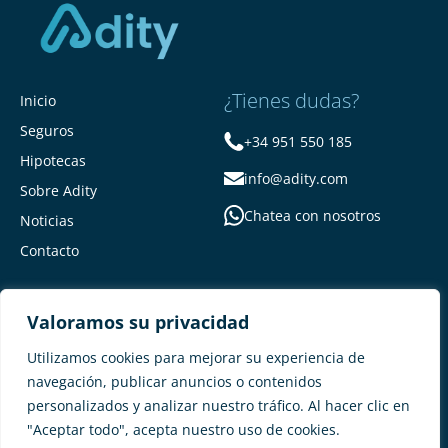
¿Tienes dudas?
Inicio
Seguros
+34 951 550 185
Hipotecas
info@adity.com
Sobre Adity
Chatea con nosotros
Noticias
Contacto
Valoramos su privacidad
Utilizamos cookies para mejorar su experiencia de
navegación, publicar anuncios o contenidos
personalizados y analizar nuestro tráfico. Al hacer clic en
Adity Seguros –
Mapa del Sitio –
"Aceptar todo", acepta nuestro uso de cookies.
Términos y condiciones –
Política de privacidad –
Cookies