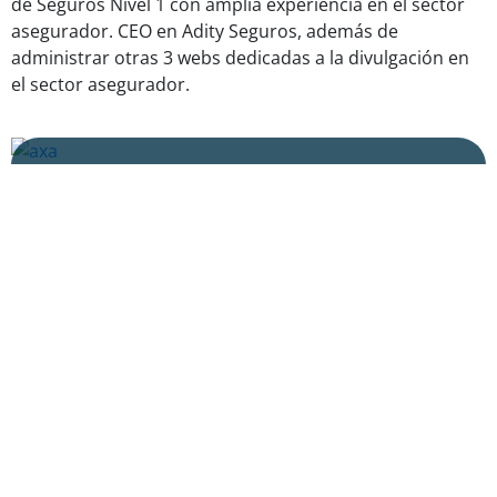
de Seguros Nivel 1 con amplia experiencia en el sector
asegurador. CEO en Adity Seguros, además de
administrar otras 3 webs dedicadas a la divulgación en
el sector asegurador.
Seguro de Decesos de Axa: Precios,
Coberturas y Opiniones
Seguro Decesos Generali: Precios,
coberturas y ventajas
LEER MÁS
LEER MÁS