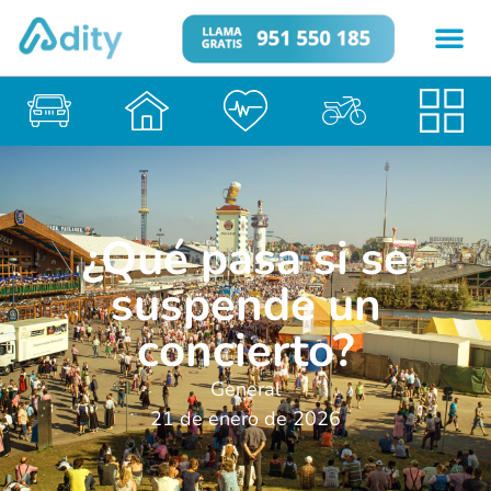
¿Qué pasa si se
suspende un
concierto?
General
21 de enero de 2026