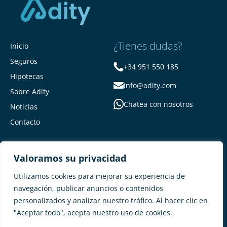
¿Tienes dudas?
Inicio
Seguros
+34 951 550 185
Hipotecas
info@adity.com
Sobre Adity
Chatea con nosotros
Noticias
Contacto
Valoramos su privacidad
Utilizamos cookies para mejorar su experiencia de
navegación, publicar anuncios o contenidos
personalizados y analizar nuestro tráfico. Al hacer clic en
Adity Seguros –
Mapa del Sitio –
"Aceptar todo", acepta nuestro uso de cookies.
Términos y condiciones –
Política de privacidad –
Cookies