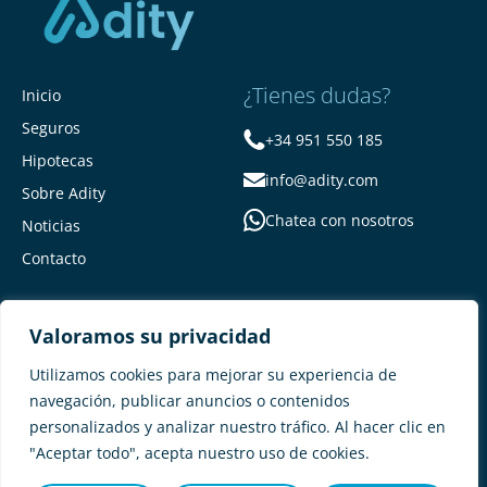
¿Tienes dudas?
Inicio
Seguros
+34 951 550 185
Hipotecas
info@adity.com
Sobre Adity
Chatea con nosotros
Noticias
Contacto
Valoramos su privacidad
Utilizamos cookies para mejorar su experiencia de
navegación, publicar anuncios o contenidos
personalizados y analizar nuestro tráfico. Al hacer clic en
Adity Seguros –
Mapa del Sitio –
"Aceptar todo", acepta nuestro uso de cookies.
Términos y condiciones –
Política de privacidad –
Cookies