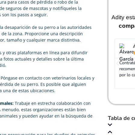
tura para casos de pérdida o robo de la
e seguros de mascotas y notifíqueles la
s son los pasos a seguir.
Adity es
comp
 desaparición de su perro a las autoridades
s de la zona. Proporcione una descripción
or, tamaño y cualquier marca distintiva.
Álvaro García
J
es y otras plataformas en línea para difundir





 fotos actuales y detalles sobre la última
Contraté el seguro de perro en Adity por
Pedro fu
ió.
recomendación y me ha terminado saliendo a cuenta
ofreció 
por lo caros que están los veterinarios.
asegurad
Póngase en contacto con veterinarios locales y
que que
pérdida de su perro. Es posible que alguien
a una de estas ubicaciones.
imales:
Trabaje en estrecha colaboración con
 A menudo, estas organizaciones están bien
 animales y pueden ayudar en la búsqueda de
Tabla de c
ran preocupación para los dueños de animales