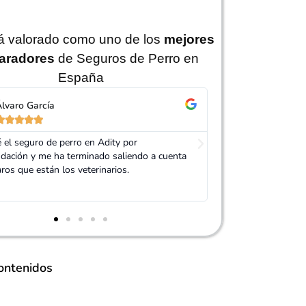
tá valorado como uno de los
mejores
aradores
de Seguros de Perro en
España
orge Pérez
Isabel Ruíz










é el agente de Adity que me atendió. Me
Por un precio ridíc
varios presupuestos de diferentes
perro justo en los
oras y se dejó la piel para que encontrase lo
tal y como le pedí 
ría. Muy recomendable!!
ontenidos