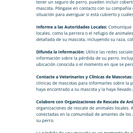
tener un
seguro de perro
, pueden incluir cober
mascota. Póngase en contacto con su compañía d
situación para averiguar si está cubierto y cuále
Informe a las Autoridades Locales:
Comunique la
locales, como la perrera o el refugio de animale
detallada de su mascota, incluyendo su raza, col
Carolina Garcés
Difunda la Información:
Utilice las redes social





información sobre la pérdida de su perro. Incluya
Muy buen trato, servicio profesional y agradable. Lo
ubicación conocida o el momento en que se perd
recomendaría
Contacte a Veterinarios y Clínicas de Mascotas:
clínicas de mascotas para informarles sobre la 
haya encontrado a su mascota y la haya llevado 
Colabore con Organizaciones de Rescate de An
organizaciones de rescate de animales locales.
conectadas en la comunidad de amantes de los
su perro.
La pérdida de una mascota es un momento de g