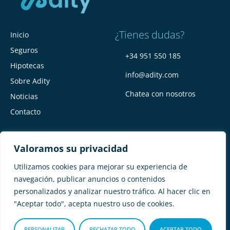
¿Tienes dudas?
Inicio
Seguros
+34 951 550 185
Hipotecas
info@adity.com
Sobre Adity
Chatea con nosotros
Noticias
Contacto
Valoramos su privacidad
Utilizamos cookies para mejorar su experiencia de
navegación, publicar anuncios o contenidos
personalizados y analizar nuestro tráfico. Al hacer clic en
Adity Seguros –
Mapa del Sitio –
"Aceptar todo", acepta nuestro uso de cookies.
Términos y condiciones –
Política de privacidad –
Cookies
PERSONALIZAR
RECHAZAR TODO
ACEPTAR TODO