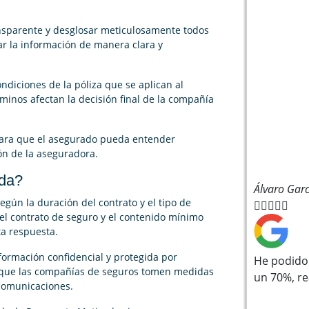
nsparente y desglosar meticulosamente todos
ar la información de manera clara y
ondiciones de la póliza que se aplican al
rminos afectan la decisión final de la compañía
 para que el asegurado pueda entender
ón de la aseguradora.
ada?
Álvaro Garc
gún la duración del contrato y el tipo de





del contrato de seguro y el contenido mínimo
ta respuesta.
ormación confidencial y protegida por
He podido 
te que las compañías de seguros tomen medidas
un 70%, r
 comunicaciones.