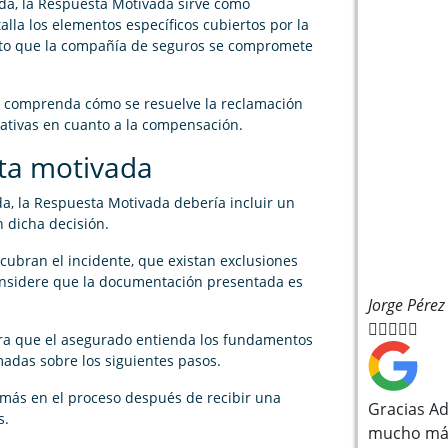
da, la Respuesta Motivada sirve como
alla los elementos específicos cubiertos por la
nto que la compañía de seguros se compromete
do comprenda cómo se resuelve la reclamación
tativas en cuanto a la compensación.
sta motivada
a, la Respuesta Motivada debería incluir un
n dicha decisión.
 cubran el incidente, que existan exclusiones
considere que la documentación presentada es
Jorge Pérez





ara que el asegurado entienda los fundamentos
madas sobre los siguientes pasos.
más en el proceso después de recibir una
Gracias Ad
s.
mucho más