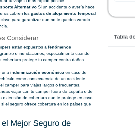
ar tu viaje lo más rápido posible.
sporte Alternativo
Si un accidente o avería hace
guros cubren los
gastos de alojamiento temporal
s clave para garantizar que no te quedes varado
ncia.
Tabla d
es Considerar
pers están expuestos a
fenómenos
 granizo o inundaciones, especialmente cuando
ta cobertura protege tu camper contra daños
e una
indemnización económica
en caso de
l vehículo como consecuencia de un accidente.
s el camper para viajes largos o frecuentes.
aneas viajar con tu camper fuera de España o de
a extensión de cobertura que te protege en caso
a si el seguro ofrece cobertura en los países que
 el Mejor Seguro de