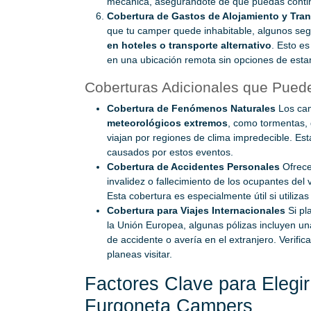
mecánica, asegurándote de que puedas continu
Cobertura de Gastos de Alojamiento y Tran
que tu camper quede inhabitable, algunos se
en hoteles o transporte alternativo
. Esto e
en una ubicación remota sin opciones de esta
Coberturas Adicionales que Pued
Cobertura de Fenómenos Naturales
Los cam
meteorológicos extremos
, como tormentas,
viajan por regiones de clima impredecible. Es
causados por estos eventos.
Cobertura de Accidentes Personales
Ofrec
invalidez o fallecimiento de los ocupantes de
Esta cobertura es especialmente útil si utiliza
Cobertura para Viajes Internacionales
Si pl
la Unión Europea, algunas pólizas incluyen un
de accidente o avería en el extranjero. Verific
planeas visitar.
Factores Clave para Elegir
Furgoneta Campers