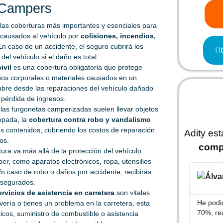
 Campers
las coberturas más importantes y esenciales para
 causados al vehículo por
colisiones, incendios,
En caso de un accidente, el seguro cubrirá los
el vehículo si el daño es total.
ivil
es una cobertura obligatoria que protege
años corporales o materiales causados en un
Cubre desde las reparaciones del vehículo dañado
pérdida de ingresos.
as furgonetas camperizadas suelen llevar objetos
mpada, la
cobertura contra robo y vandalismo
us contenidos, cubriendo los costos de reparación
Adity es
os.
comp
ura va más allá de la protección del vehículo.
er, como aparatos electrónicos, ropa, utensilios
En caso de robo o daños por accidente, recibirás
asegurados.
ervicios de asistencia en carretera
son vitales
He podid
avería o tienes un problema en la carretera, esta
70%, re
cos, suministro de combustible o asistencia