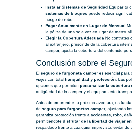
Instalar Sistemas de Seguridad
Equipar tu 
sistemas de bloqueo
puede reducir significa
riesgo de robo.
Pagar Anualmente en Lugar de Mensual
Mu
la póliza de una sola vez en lugar de mensual
Elegir la Cobertura Adecuada
No contrates c
al extranjero, prescinde de la cobertura interna
camper, ajusta la cobertura del contenido per
Conclusión sobre el Segu
El
seguro de furgoneta camper
es esencial para c
viajes con total
tranquilidad y protección
. Las pó
opciones que permiten
personalizar la cobertura
s
antigüedad de la camper y el equipamiento transport
Antes de emprender tu próxima aventura, es fundam
de
seguro para furgonetas camper
, ajustando la
garantiza protección frente a accidentes, robo, dañ
permitiéndote
disfrutar de la libertad de viajar e
respaldado frente a cualquier imprevisto, evitando