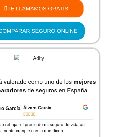
TE LLAMAMOS GRATIS
COMPARAR SEGURO ONLINE
tá valorado como uno de los
mejores
aradores
de seguros en España
Álvaro García
J






o rebajar el precio de mi seguro de vida un
Gracias Adity por a
almente cumple con lo que dicen
mucho más barato qu