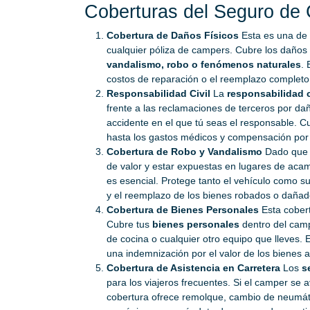
Coberturas del Seguro de
Cobertura de Daños Físicos
Esta es una de 
cualquier póliza de campers. Cubre los daños
vandalismo, robo o fenómenos naturales
. 
costos de reparación o el reemplazo completo d
Responsabilidad Civil
La
responsabilidad c
frente a las reclamaciones de terceros por d
accidente en el que tú seas el responsable. 
hasta los gastos médicos y compensación por 
Cobertura de Robo y Vandalismo
Dado que l
de valor y estar expuestas en lugares de aca
es esencial. Protege tanto el vehículo como s
y el reemplazo de los bienes robados o dañad
Cobertura de Bienes Personales
Esta cobert
Cubre tus
bienes personales
dentro del camp
de cocina o cualquier otro equipo que lleves. 
una indemnización por el valor de los bienes 
Cobertura de Asistencia en Carretera
Los
s
para los viajeros frecuentes. Si el camper se 
cobertura ofrece remolque, cambio de neumáti