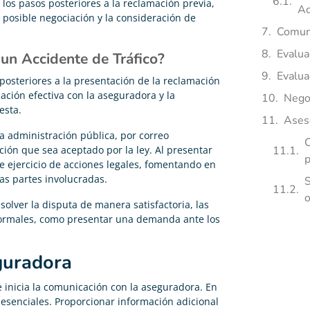
 los pasos posteriores a la reclamación previa,
Ac
 posible negociación y la consideración de
Comuni
Evalua
 un Accidente de Tráfico?
Evalua
posteriores a la presentación de la reclamación
ación efectiva con la aseguradora y la
Nego
esta.
Ases
a administración pública, por correo
C
ción que sea aceptado por la ley. Al presentar
p
e ejercicio de acciones legales, fomentando en
las partes involucradas.
S
o
solver la disputa de manera satisfactoria, las
formales, como presentar una demanda ante los
guradora
e inicia la comunicación con la aseguradora. En
n esenciales. Proporcionar información adicional