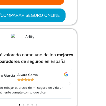
COMPARAR SEGURO ONLINE
tá valorado como uno de los
mejores
paradores
de seguros en España
Jorge Pérez
Is






 Adity por ayudarme a conseguir un seguro
Muy buen trato, es
ás barato que el anterior
mi seguro. Servic