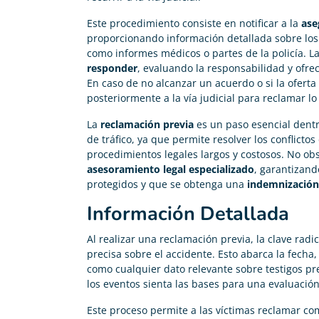
Este procedimiento consiste en notificar a la
ase
proporcionando información detallada sobre los
como informes médicos o partes de la policía. 
responder
, evaluando la responsabilidad y ofr
En caso de no alcanzar un acuerdo o si la oferta 
posteriormente a la vía judicial para reclamar l
La
reclamación previa
es un paso esencial dent
de tráfico, ya que permite resolver los conflict
procedimientos legales largos y costosos. No ob
asesoramiento legal especializado
, garantizand
protegidos y que se obtenga una
indemnización
Información Detallada
Carolina Garcés
Al realizar una reclamación previa, la clave rad





precisa sobre el accidente. Esto abarca la fecha, 
Me he pasado de mi antigua compañía y ahora pago
como cualquier dato relevante sobre testigos pr
200€ menos en mi seguro de vida
los eventos sienta las bases para una evaluación
Este proceso permite a las víctimas reclamar c