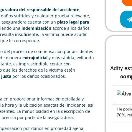
guradora del responsable del accidente
,
 daños sufridos y cualquier prueba relevante,
La aseguradora cuenta con un
plazo legal para
eciendo una
indemnización
acorde a los daños.
resulta insuficiente, la víctima puede acudir
o que le corresponde.
ro del proceso de compensación por accidentes
os de manera
extrajudicial
y más rápida, evitando
stante, es imprescindible contar con
Adity es
o que los derechos de la víctima estén
com
 justa
por los daños ocasionados.
Álvaro García
ica en proporcionar información detallada y





la hora y la ubicación exactas del incidente, así
He podido rebajar el precio de mi seguro de vida un
Gracias
esentes. La minuciosidad en la descripción de
70%, realmente cumple con lo que dicen
mucho m
 precisa por parte de la aseguradora.
ompensación por daños en propiedad ajena,