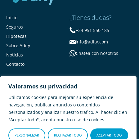
¿Tienes dudas?
Inicio
Seguros
+34 951 550 185
Hipotecas
info@adity.com
Sobre Adity
Chatea con nosotros
Noticias
Contacto
Valoramos su privacidad
Utilizamos cookies para mejorar su experiencia de
navegación, publicar anuncios o contenidos
personalizados y analizar nuestro tráfico. Al hacer clic en
Adity Seguros –
Mapa del Sitio –
"Aceptar todo", acepta nuestro uso de cookies.
Términos y condiciones –
Política de privacidad –
Cookies
PERSONALIZAR
RECHAZAR TODO
ACEPTAR TODO