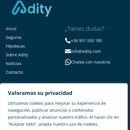
¿Tienes dudas?
Inicio
Seguros
+34 951 550 185
Hipotecas
info@adity.com
Sobre Adity
Chatea con nosotros
Noticias
Contacto
Valoramos su privacidad
Utilizamos cookies para mejorar su experiencia de
navegación, publicar anuncios o contenidos
personalizados y analizar nuestro tráfico. Al hacer clic en
Adity Seguros –
Mapa del Sitio –
"Aceptar todo", acepta nuestro uso de cookies.
Términos y condiciones –
Política de privacidad –
Cookies