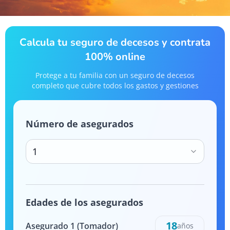
Calcula tu seguro de decesos y contrata
100% online
Protege a tu familia con un seguro de decesos
completo que cubre todos los gastos y gestiones
Número de asegurados
1
Edades de los asegurados
18
Asegurado
1
(Tomador)
años