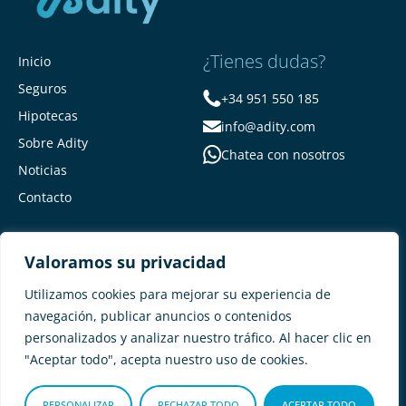
¿Tienes dudas?
Inicio
Seguros
+34 951 550 185
Hipotecas
info@adity.com
Sobre Adity
Chatea con nosotros
Noticias
Contacto
Valoramos su privacidad
Utilizamos cookies para mejorar su experiencia de
navegación, publicar anuncios o contenidos
personalizados y analizar nuestro tráfico. Al hacer clic en
Adity Seguros –
Mapa del Sitio –
"Aceptar todo", acepta nuestro uso de cookies.
Términos y condiciones –
Política de privacidad –
Cookies
PERSONALIZAR
RECHAZAR TODO
ACEPTAR TODO