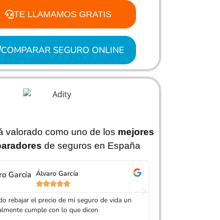
TE LLAMAMOS GRATIS
COMPARAR SEGURO ONLINE
tá valorado como uno de los
mejores
aradores
de seguros en España
Álvaro García
Jo






o rebajar el precio de mi seguro de vida un
Gracias Adity por a
almente cumple con lo que dicen
mucho más barato qu