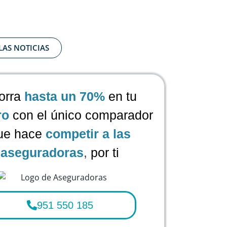
LAS NOTICIAS
orra
hasta un 70%
en tu
ro
con el único comparador
ue hace
competir a las
aseguradoras
,
por ti
951 550 185