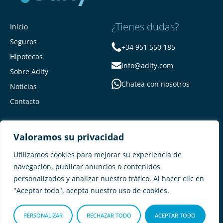
¿Tienes dudas?
Inicio
Seguros
+34 951 550 185
Hipotecas
info@adity.com
Sobre Adity
Chatea con nosotros
Noticias
Contacto
Valoramos su privacidad
Utilizamos cookies para mejorar su experiencia de
navegación, publicar anuncios o contenidos
personalizados y analizar nuestro tráfico. Al hacer clic en
Adity Seguros –
Mapa del Sitio –
"Aceptar todo", acepta nuestro uso de cookies.
Términos y condiciones –
Política de privacidad –
Cookies
PERSONALIZAR
RECHAZAR TODO
ACEPTAR TODO