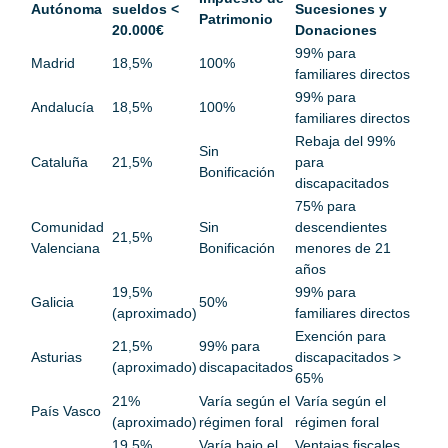
Autónoma
sueldos <
Sucesiones y
Patrimonio
20.000€
Donaciones
99% para
Madrid
18,5%
100%
familiares directos
99% para
Andalucía
18,5%
100%
familiares directos
Rebaja del 99%
Sin
Cataluña
21,5%
para
Bonificación
discapacitados
75% para
Comunidad
Sin
descendientes
21,5%
Valenciana
Bonificación
menores de 21
años
19,5%
99% para
Galicia
50%
(aproximado)
familiares directos
Exención para
21,5%
99% para
Asturias
discapacitados >
(aproximado)
discapacitados
65%
21%
Varía según el
Varía según el
País Vasco
(aproximado)
régimen foral
régimen foral
19,5%
Varía bajo el
Ventajas fiscales