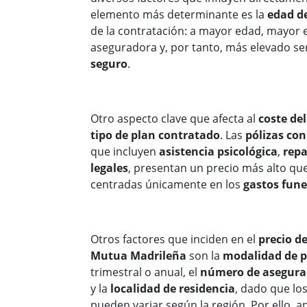
elemento más determinante es la
edad d
de la contratación: a mayor edad, mayor e
aseguradora y, por tanto, más elevado se
seguro
.
Otro aspecto clave que afecta al
coste de
tipo de plan contratado
. Las
pólizas co
que incluyen
asistencia psicológica
,
repa
legales
, presentan un precio más alto qu
centradas únicamente en los
gastos fune
Otros factores que inciden en el
precio d
Mutua Madrileña
son la
modalidad de 
trimestral o anual, el
número de asegurad
y la
localidad de residencia
, dado que lo
pueden variar según la región. Por ello, a