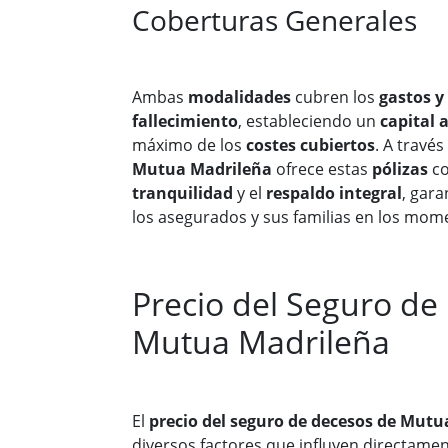
Coberturas Generales
Ambas
modalidades
cubren los
gastos y
fallecimiento
, estableciendo un
capital 
máximo de los
costes cubiertos
. A travé
Mutua Madrileña
ofrece estas
pólizas
co
tranquilidad
y el
respaldo integral
, gar
los asegurados y sus familias en los mom
Precio del Seguro de
Mutua Madrileña
El
precio del seguro de decesos de Mut
diversos factores que influyen directamen