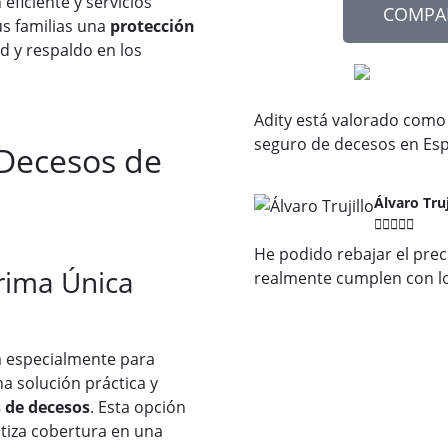
eficiente y servicios
COMPA
us familias una
protección
d y respaldo en los
Adity está valorado como
seguro de decesos en Es
 Decesos de
Álvaro Truj





He podido rebajar el prec
rima Única
realmente cumplen con l
 especialmente para
na solución práctica y
s de decesos
. Esta opción
tiza cobertura en una