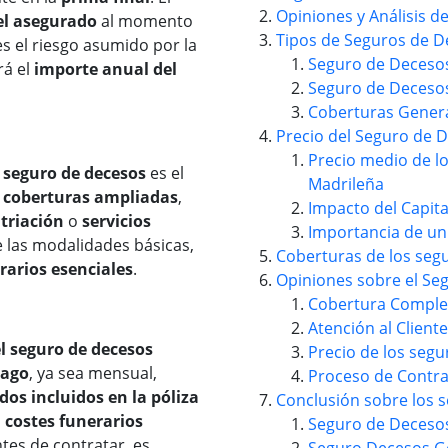
Opiniones y Análisis 
el asegurado
al momento
Tipos de Seguros de 
s el riesgo asumido por la
Seguro de Deceso
rá el
importe anual del
Seguro de Deceso
Coberturas Gener
Precio del Seguro de 
Precio medio de l
l seguro de decesos
es el
Madrileña
n coberturas ampliadas
,
Impacto del Capit
triación
o
servicios
Importancia de un
e las modalidades básicas,
Coberturas de los seg
rarios esenciales
.
Opiniones sobre el Se
Cobertura Comple
Atención al Cliente
el seguro de decesos
Precio de los seg
pago
, ya sea mensual,
Proceso de Contra
os incluidos en la póliza
Conclusión sobre los 
s
costes funerarios
Seguro de Decesos
ntes de contratar, es