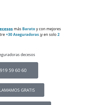
Decesos
más
Barato
y con mejores
ntre
+30 Aseguradoras
¡y en solo
2
919 59 60 60
LLAMAMOS GRATIS