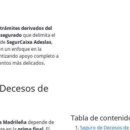
 trámites derivados del
asegurado
que delimita el
s de
SegurCaixa Adeslas
,
n un enfoque en la
antizando apoyo completo a
entos más delicados.
 Decesos de
Tabla de contenid
ua Madrileña
depende de
Seguro de Decesos de 
te en la
prima final
. El