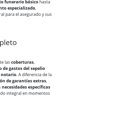
io funerario básico
hasta
to especializado
,
al para el asegurado y sus
pleto
te las
coberturas
,
 de gastos del sepelio
 notario
. A diferencia de la
ión de garantías extras
,
s
necesidades específicas
ldo integral en momentos