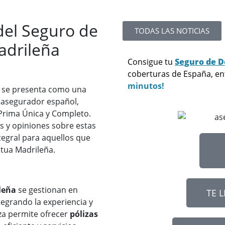
del Seguro de
TODAS LAS NOTICIAS
adrileña
Consigue tu
Seguro de 
coberturas de España, e
minutos!
 se presenta como una
o asegurador español,
Prima Única y Completo.
os y opiniones sobre estas
tegral para aquellos que
tua Madrileña.
leña
se gestionan en
TE 
ntegrando la experiencia y
za permite ofrecer
pólizas