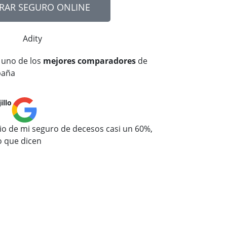
RAR SEGURO ONLINE
 uno de los
mejores comparadores
de
paña
illo
Jorge





io de mi seguro de decesos casi un 60%,
Gracias Adity por
o que dicen
barato que el ante