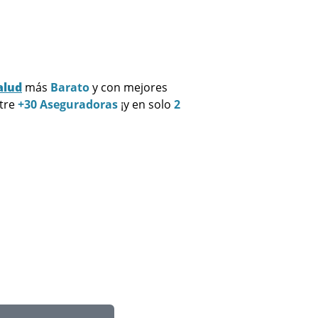
alud
más
Barato
y con mejores
ntre
+30 Aseguradoras
¡y en solo
2