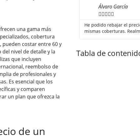
Álvaro García





He podido rebajar el prec
ofrecen una gama más
mismas coberturas. Realm
pecializados, cobertura
as, pueden costar entre 60 y
Tabla de contenid
l nivel de detalle y la
lizas que incluyen
ernacional, reembolso de
plia de profesionales y
s. Es esencial que los
cíficas y comparen
ar un plan que ofrezca la
ecio de un