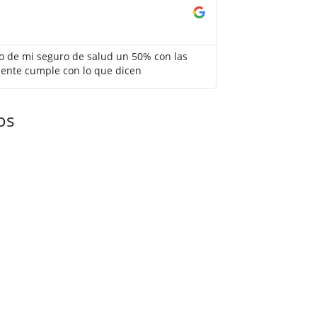
Isabel Ruíz





io de mi seguro de salud un 50% con las
El agente de Adity
ente cumple con lo que dicen
Aseguradoras y se 
salud que me conv
os