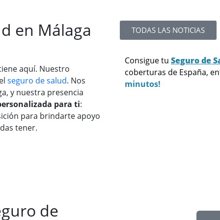
ud en Málaga
TODAS LAS NOTICIAS
Consigue tu
Seguro de S
tiene aquí. Nuestro
coberturas de España, e
el
seguro de salud
. Nos
minutos!
a, y nuestra presencia
personalizada para ti
:
osición para brindarte apoyo
das tener.
eguro de