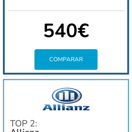
540€
COMPARAR
TOP 2: