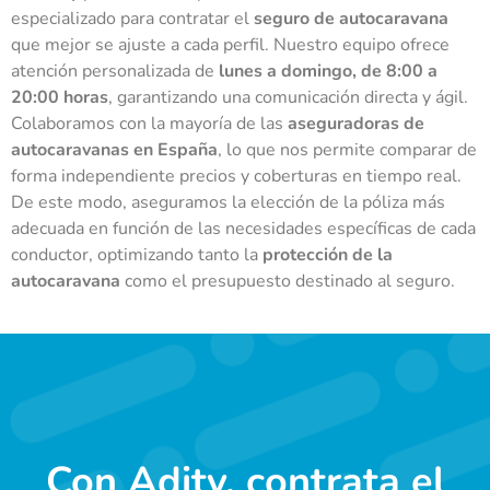
especializado para contratar el
seguro de autocaravana
que mejor se ajuste a cada perfil. Nuestro equipo ofrece
atención personalizada de
lunes a domingo, de 8:00 a
20:00 horas
, garantizando una comunicación directa y ágil.
Colaboramos con la mayoría de las
aseguradoras de
autocaravanas en España
, lo que nos permite comparar de
forma independiente precios y coberturas en tiempo real.
De este modo, aseguramos la elección de la póliza más
adecuada en función de las necesidades específicas de cada
conductor, optimizando tanto la
protección de la
autocaravana
como el presupuesto destinado al seguro.
Con Adity, contrata el