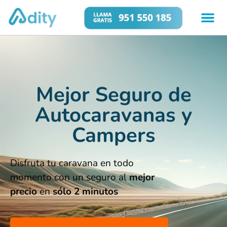
Mejor Seguro de
Autocaravanas y
Campers
Disfruta tu caravana en todo
momento con un seguro al
mejor
precio
en
sólo 2 minutos