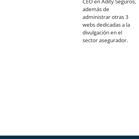
CEO en Adity Seguros,
además de
administrar otras 3
webs dedicadas a la
divulgación en el
sector asegurador.
Cleverea, comparador de seguro: ¿Qué es y
Seguro de Salud Generali: Precios y
precios que ofrece?
opiniones
LEER MÁS
LEER MÁS