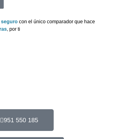
u
seguro
con el único comparador que hace
ras
,
por ti
951 550 185