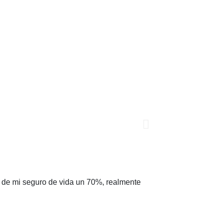
Jorge Pérez





Gracias Adity por
o de mi seguro de vida un 70%, realmente
que el anterior