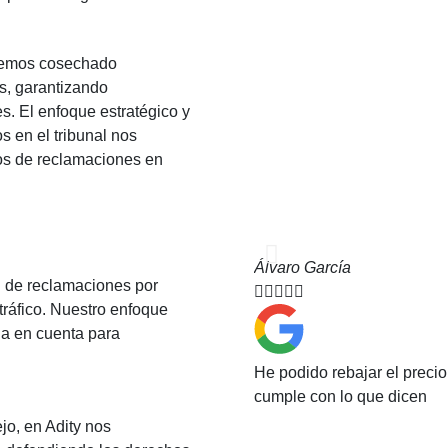
 hemos cosechado
s, garantizando
s. El enfoque estratégico y
s en el tribunal nos
os de reclamaciones en
Álvaro García
n de reclamaciones por





tráfico. Nuestro enfoque
ga en cuenta para
He podido rebajar el preci
cumple con lo que dicen
o, en Adity nos