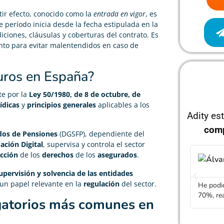
ir efecto, conocido como la
entrada en vigor
, es
e período inicia desde la fecha estipulada en la
iciones, cláusulas y coberturas del contrato. Es
to para evitar malentendidos en caso de
uros en España?
te por la
Ley 50/1980, de 8 de octubre, de
ídicas
y
principios generales
aplicables a los
Adity es
com
dos de Pensiones
(DGSFP), dependiente del
ción Digital
, supervisa y controla el sector
cción
de los
derechos
de los
asegurados
.
Álvaro García





upervisión y solvencia de las entidades
 un papel relevante en la
regulación
del sector.
He podido rebajar el precio de mi seguro de vida un
Gracias
70%, realmente cumple con lo que dicen
mucho m
igatorios más comunes en