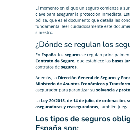
El momento en el que un seguro comienza a surt
clave para asegurar la protección inmediata. Est
póliza, que es el documento que detalla las cond
fundamental leer cuidadosamente este documen
siniestro.
¿Dónde se regulan los seg
En
España
, los
seguros
se regulan principalmen
Contrato de Seguro
, que establece las
bases jur
contratos de
seguros
.
Además, la
Dirección General de Seguros y Fon
Ministerio de Asuntos Económicos y Transforma
asegurador para garantizar su
solvencia
y
prote
Carolina Garcés





La
Ley 20/2015, de 14 de julio, de ordenación, s
aseguradoras y reaseguradoras
, también juega
Me he pasado de mi antigua compañía y ahora pago
200€ menos en mi seguro de vida
Los tipos de seguros obl
España son: