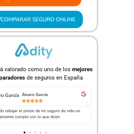
COMPARAR SEGURO ONLINE
tá valorado como uno de los
mejores
paradores
de seguros en España
Jorge Pérez
Is






 Adity por ayudarme a conseguir un seguro
Muy buen trato, es
ás barato que el anterior
mi seguro. Servic