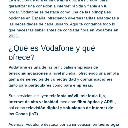
La elección de una tarifa de fibra óptica es crucial para
garantizar una conexión a internet rápida y fiable en tu
hogar. Vodafone se destaca como una de las principales
opciones en España, ofreciendo diversas tarifas adaptadas a
las necesidades de cada usuario. Aquí te contamos todo lo
que necesitas saber antes de contratar fibra en Vodafone en
2026.
¿Qué es Vodafone y qué
ofrece?
Vodafone
es una de las principales empresas de
telecomunicaciones
a nivel mundial, ofreciendo una amplia
gama de
servicios de conectividad
y
comunicaciones
tanto para
particulares
como para
empresas
.
Sus servicios incluyen
telefonía móvil
,
telefonía fija
,
internet de alta velocidad
mediante
fibra óptica
y
ADSL
,
así como
televisión digital
y
soluciones de Internet de
las Cosas (IoT)
.
Además, Vodafone destaca por su innovación en
tecnología