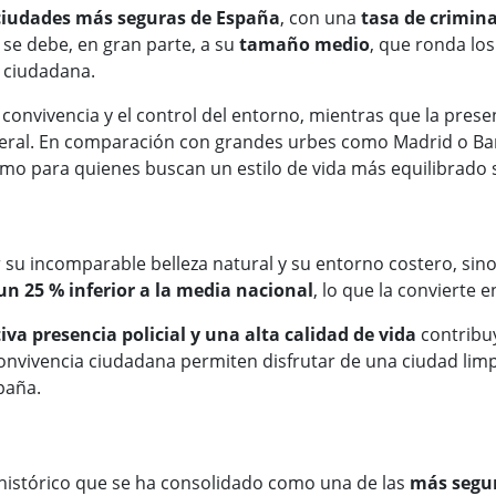
ciudades más seguras de España
, con una
tasa de crimina
d se debe, en gran parte, a su
tamaño medio
, que ronda lo
d ciudadana.
a convivencia y el control del entorno, mientras que la pres
general. En comparación con grandes urbes como Madrid o B
 como para quienes buscan un estilo de vida más equilibrad
r su incomparable belleza natural y su entorno costero, sin
un 25 % inferior a la media nacional
, lo que la convierte e
a presencia policial y una alta calidad de vida
contribuy
nvivencia ciudadana permiten disfrutar de una ciudad limpi
paña.
 histórico que se ha consolidado como una de las
más segu