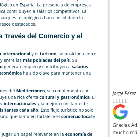
nológico en España. La presencia de empresas
ica contribuyen a salarios competitivos. La
e parques tecnológicos han consolidado la
resos destacados.
 Través del Comercio y el
 internacional
y el
turismo
, se posiciona entre
y entre las
más pobladas del país
. Su
io
generan empleo y contribuyen a
salarios
 económica
ha sido clave para mantener una
ntes del
Mediterráneo
, se complementa con
Jorge Pérez
luye una rica oferta
cultural y gastronómica
. El





s internacionales
y la mejora constante de
isitantes cada año
. Este flujo turístico no solo
 sino que también fortalece el
comercio local
y
Gracias Ad
mucho más
jugar un papel relevante en la
economía de