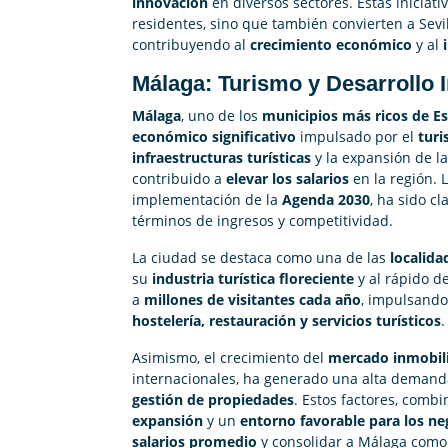
innovación
en diversos sectores. Estas iniciat
residentes, sino que también convierten a Sevi
contribuyendo al
crecimiento económico
y al
Málaga: Turismo y Desarrollo I
Málaga
, uno de los
municipios más ricos de E
económico significativo
impulsado por el
tur
infraestructuras turísticas
y la expansión de l
contribuido a
elevar los salarios
en la región. 
implementación de la
Agenda 2030
, ha sido c
términos de ingresos y competitividad.
La ciudad se destaca como una de las
localida
su
industria turística floreciente
y al rápido d
a
millones de visitantes cada año
, impulsando
hostelería, restauración y servicios turísticos
.
Asimismo, el crecimiento del
mercado inmobili
internacionales, ha generado una alta demand
gestión de propiedades
. Estos factores, comb
expansión
y un
entorno favorable para los ne
salarios promedio
y consolidar a Málaga com