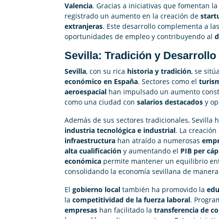
Valencia
. Gracias a iniciativas que fomentan l
registrado un aumento en la creación de
start
extranjeras
. Este desarrollo complementa a la
oportunidades de empleo y contribuyendo al
d
Sevilla: Tradición y Desarrol
Sevilla
, con su rica
historia y tradición
, se sitú
económico en España
. Sectores como el
turism
aeroespacial
han impulsado un aumento constan
como una ciudad con
salarios destacados
y op
Además de sus sectores tradicionales, Sevilla 
industria tecnológica e industrial
. La creación
infraestructura
han atraído a numerosas
empr
alta cualificación
y aumentando el
PIB per cáp
económica
permite mantener un equilibrio ent
consolidando la economía sevillana de manera 
El
gobierno local
también ha promovido la
edu
la
competitividad de la fuerza laboral
. Progra
empresas
han facilitado la
transferencia de c