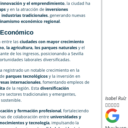
a
innovación y el emprendimiento
, la ciudad ha
ups
y en la atracción de
inversiones
s
industrias tradicionales
, generando nuevas
inamismo económico regional
.
lo Económico
a entre las
ciudades con mayor crecimiento
o, la agricultura, los parques naturales
y el
te de los ingresos, posicionando a Sevilla
ortunidades laborales diversificadas.
ha registrado un notable crecimiento en la
 de
parques tecnológicos
y la inversión en
esas internacionales
, fomentando empleos de
ita
de la región. Esta
diversificación
re sectores tradicionales y emergentes,
Isabel Ruíz
sostenible.





cación y formación profesional
, fortaleciendo
mas de colaboración entre
universidades y
onocimientos y tecnología
, impulsando la
Muy buen t