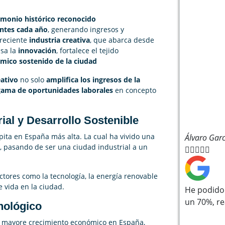
imonio histórico reconocido
antes cada año
, generando ingresos y
oreciente
industria creativa
, que abarca desde
lsa la
innovación
, fortalece el tejido
mico sostenido de la ciudad
eativo
no solo
amplifica los ingresos de la
gama de oportunidades laborales
en concepto
ial y Desarrollo Sostenible
pita en España más alta. La cual ha vivido una
Álvaro Garc
, pasando de ser una ciudad industrial a un





ctores como la tecnología, la energía renovable
e vida en la ciudad.
He podido 
un 70%, r
nológico
s mayore crecimiento económico en España,