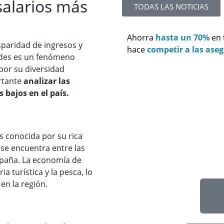
salarios más
TODAS LAS NOTICIAS
Ahorra
hasta un 70%
en
sparidad de ingresos y
hace
competir a las ase
dades es un fenómeno
por su diversidad
ortante
analizar las
 bajos en el país.
es conocida por su rica
 se encuentra entre las
spaña. La economía de
a turística y la pesca, lo
en la región.