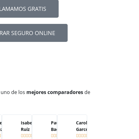
LLAMAMOS GRATIS
RAR SEGURO ONLINE
 uno de los
mejores comparadores
de
e
Isabel
Paula
Carolina
ez
Ruíz
Badilla
Garcés















