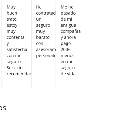
Muy
He
Me he
buen
contratado
pasado
trato,
un
de mi
estoy
seguro
antigua
muy
muy
compañía
contenta
barato
y ahora
y
con
pago
satisfecha
asesoramiento
200€
con mi
personalizado
menos
seguro.
en mi
Servicio
seguro
recomendado
de vida
os