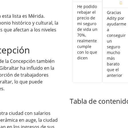

He podido
rebajar el
Gracias
esta lista es Mérida.
precio de
Adity por
nio histórico y cultural, la
mi seguro
ayudarme
 que afectan a los niveles
de vida un
a
70%,
conseguir
realmente
un
cepción
cumple
seguro
con lo que
mucho
dicen
más
a de la Concepción también
barato
ibraltar ha influido en la
que el
orción de trabajadores
anterior
raltar, lo que puede
es.
Tabla de contenid
 otra ciudad con salarios
cerámica en auge, la ciudad
an en los ingresos de sus