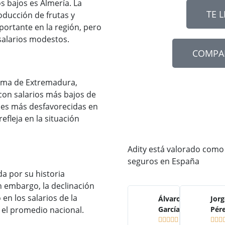
s bajos es Almería. La
TE 
oducción de frutas y
portante en la región, pero
salarios modestos.
COMPA
oma de Extremadura,
con salarios más bajos de
nes más desfavorecidas en
efleja en la situación
Adity está valorado como
seguros en España
da por su historia
in embargo, la declinación
en los salarios de la
Álvaro
Jorg
el promedio nacional.
García
Pér







