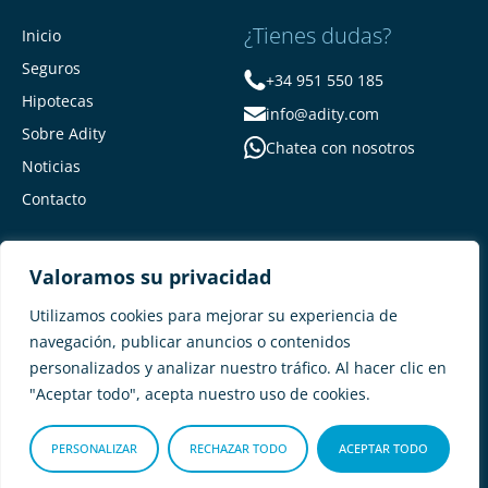
¿Tienes dudas?
Inicio
Seguros
+34 951 550 185
Hipotecas
info@adity.com
Sobre Adity
Chatea con nosotros
Noticias
Contacto
Valoramos su privacidad
Utilizamos cookies para mejorar su experiencia de
navegación, publicar anuncios o contenidos
personalizados y analizar nuestro tráfico. Al hacer clic en
Adity Seguros –
Mapa del Sitio –
"Aceptar todo", acepta nuestro uso de cookies.
Términos y condiciones –
Política de privacidad –
Cookies
PERSONALIZAR
RECHAZAR TODO
ACEPTAR TODO