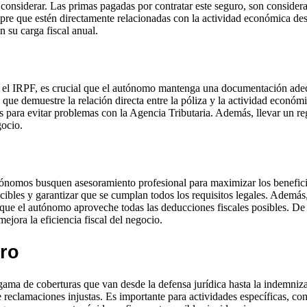
a considerar. Las primas pagadas por contratar este seguro, son conside
re que estén directamente relacionadas con la actividad económica desar
 su carga fiscal anual.
el IRPF, es crucial que el autónomo mantenga una documentación adecu
e demuestre la relación directa entre la póliza y la actividad económi
para evitar problemas con la Agencia Tributaria. Además, llevar un regi
gocio.
tónomos busquen asesoramiento profesional para maximizar los benefici
ucibles y garantizar que se cumplan todos los requisitos legales. Además
 que el autónomo aproveche todas las deducciones fiscales posibles. De 
ejora la eficiencia fiscal del negocio.
uro
gama de coberturas que van desde la defensa jurídica hasta la indemniz
 reclamaciones injustas. Es importante para actividades específicas, co